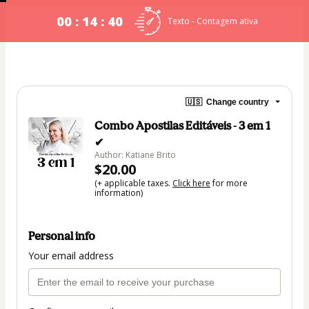
00 : 14 : 39
Texto - Contagem ativa
🇺🇸
Change country
Combo Apostilas Editáveis - 3 em 1
✔
Author: Katiane Brito
$20.00
(+ applicable taxes.
Click here
for more
information)
Personal info
Your email address