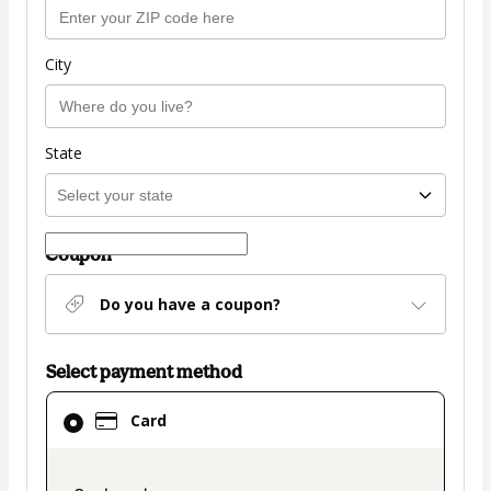
City
State
Coupon
Do you have a coupon?
Select payment method
Card
Card
selected
as
payment