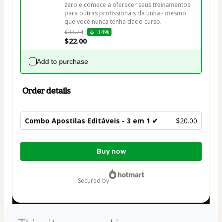
zero e comece a oferecer seus treinamentos 
para outras profissionais da unha - mesmo 
que você nunca tenha dado curso.
$33.24
34%
$22.00
Add to purchase
Order details
Combo Apostilas Editáveis - 3 em 1 ✔
$20.00
Total
Buy now
of
$20.00
secured by
Have questions about the product? Please contact