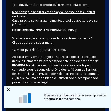
Tem dúvidas sobre o produto? Entre em contato com
Não consegue finalizar esta compra? Acesse nossa Central
de Ajuda
Caso precise solicitar atendimento, o código abaixo deve ser
informado:
CKTID-Q98084372N1-1786201975230-9205
Suas informações foram preenchidas automaticamente?
Clique aqui para saber mais
.
*O valor parcelado possui acréscimo.
Ao clicar em 'Comprar agora', eu declaro que li e concordo
(i) que a Hotmart está processando este pedido em nome de
IBCAPPA Instituto
e não possui responsabilidade pelo
conteúdo e/ou faz controle prévio deste; (ii) com os
Termos
de Uso
,
Política de Privacidade
e
demais Políticas da Hotmart
e (iii) que sou maior de idade ou autorizado e acompanhado
por um responsável legal.
Saiba mais sobre sua compra
aqui
.
18 pessoas também se interessaram por este
Hotmart ©
2026
- Todos os direitos reservados
produto na última semana.
2026-08-08T15:12:57.225Z
REF.