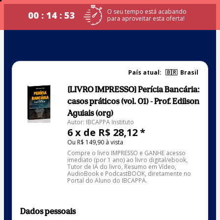
O seu tempo está acabando
00 : 14 : 53
para aproveitar esta oferta!
País atual:
🇧🇷
Brasil
[LIVRO IMPRESSO] Perícia Bancária:
casos práticos (vol. 01) - Prof. Edilson
Aguiais (org)
Autor: IBCAPPA Instituto
6 x de R$ 28,12 *
Ou R$ 149,90 à vista
Compre o livro IMPRESSO e GANHE acesso
imediato (por 1 ano) ao livro digital/ebook,
Tutor de IA do livro, Resumo em Vídeo,
AudioBook e PodcastBOOK, diretamente no
Portal do Aluno do IBCAPPA.
Dados pessoais