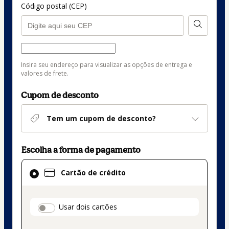
Código postal (CEP)
Forma de entrega
Forma
Insira seu endereço para visualizar as opções de entrega e
de
valores de frete.
entrega
Cupom de desconto
Tem um cupom de desconto?
Escolha a forma de pagamento
Cartão
Cartão de crédito
de
crédito
selecionado
payment_data.section_title_v2
Usar dois cartões
como
método