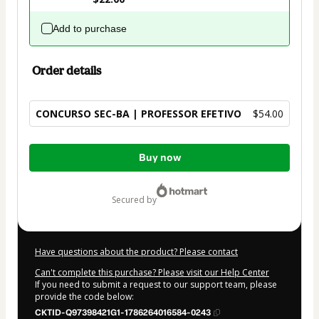
Add to purchase
Order details
CONCURSO SEC-BA | PROFESSOR EFETIVO
$54.00
Total
Buy now
of
$54.00
secured by
Have questions about the product? Please contact
Can't complete this purchase? Please visit our Help Center
If you need to submit a request to our support team, please
provide the code below:
CKTID-Q97398421G1-1786264016584-0243