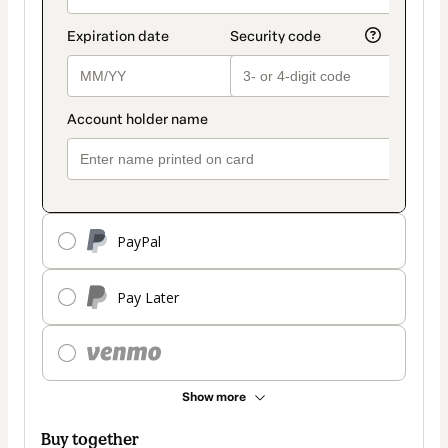
PayPal
Pay Later
Show more
Buy together