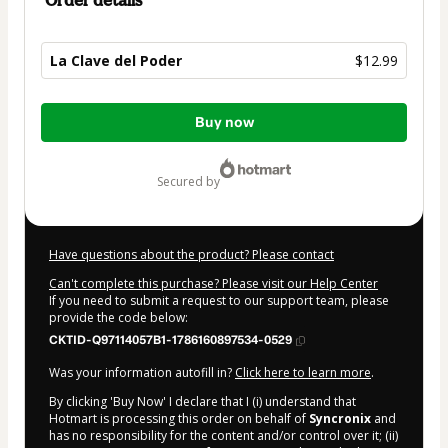
Order details
La Clave del Poder
$12.99
Total
Buy now
of
$12.99
secured by
Have questions about the product? Please contact
Can't complete this purchase? Please visit our Help Center
If you need to submit a request to our support team, please
provide the code below:
CKTID-Q97114057B1-1786160897534-0529
Was your information autofill in?
Click here to learn more
.
By clicking 'Buy Now' I declare that I (i) understand that
Hotmart is processing this order on behalf of
Syncronix
and
has no responsibility for the content and/or control over it; (ii)