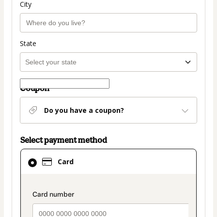
City
State
Coupon
Do you have a coupon?
Select payment method
Card
Card
selected
as
payment
payment_data.section_title_v2
method