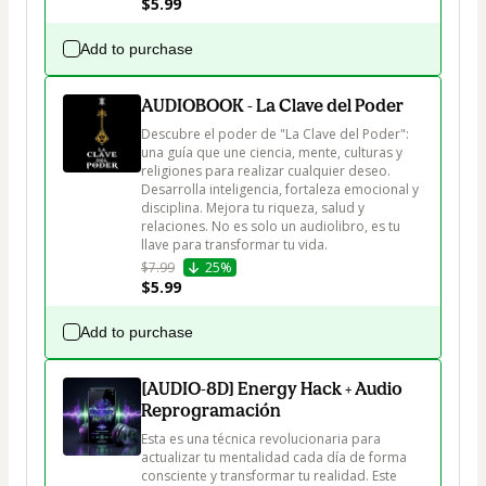
$5.99
Add to purchase
AUDIOBOOK - La Clave del Poder
Descubre el poder de "La Clave del Poder": 
una guía que une ciencia, mente, culturas y 
religiones para realizar cualquier deseo. 
Desarrolla inteligencia, fortaleza emocional y 
disciplina. Mejora tu riqueza, salud y 
relaciones. No es solo un audiolibro, es tu 
$7.99
25%
$5.99
Add to purchase
[AUDIO-8D] Energy Hack + Audio
Reprogramación
Esta es una técnica revolucionaria para 
actualizar tu mentalidad cada día de forma 
consciente y transformar tu realidad. Este 