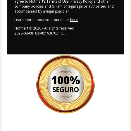
agree to Hotmart’s
Terms of Use
,
Privacy Policy
and
other
company policies
and (iii) am of legal age or authorized and
accompanied by a legal guardian.
Learn more about your purchase
here
.
Hotmart ©
2026
- All rights reserved
2026-08-08T03:48:19.870Z
REF.
100%
SEGURO