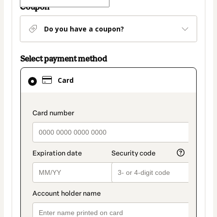
Coupon
Do you have a coupon?
Select payment method
Card
Card
selected
as
payment
payment_data.section_title_v2
method