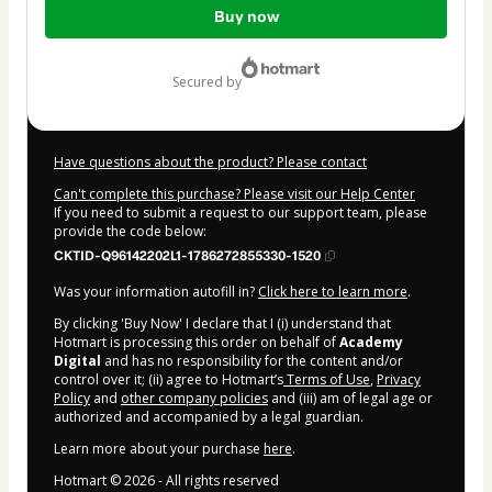
Buy now
of
$7.90
secured by
Have questions about the product? Please contact
Can't complete this purchase? Please visit our Help Center
If you need to submit a request to our support team, please
provide the code below:
CKTID-Q96142202L1-1786272855330-1520
Was your information autofill in?
Click here to learn more
.
By clicking 'Buy Now' I declare that I (i) understand that
Hotmart is processing this order on behalf of
Academy
Digital
and has no responsibility for the content and/or
control over it; (ii) agree to Hotmart’s
Terms of Use
,
Privacy
Policy
and
other company policies
and (iii) am of legal age or
authorized and accompanied by a legal guardian.
Learn more about your purchase
here
.
Hotmart ©
2026
- All rights reserved