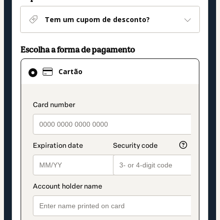
Tem um cupom de desconto?
Escolha a forma de pagamento
Cartão
Cartão
selecionado
como
método
payment_data.section_title_v2
de
pagamento