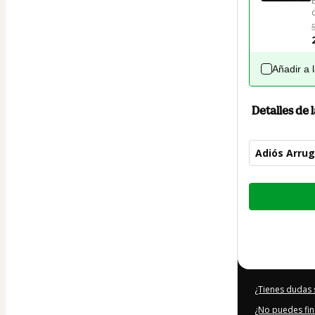
Añadir a 
Detalles de
Adiós Arrug
Total
de
67,00 US$
¿Tienes dudas 
¿No puedes fin