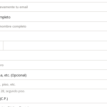
mpleto
a, etc. (Opcional)
 2B, segundo piso.
(C.P.)