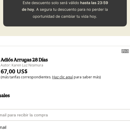
🇺🇸
Adiós Arrugas 28 Días
Autor: Karen Luz Nisimura
67,00 US$
(más tarifas correspondientes.
Haz clic aquí
para saber más)
nales
mail