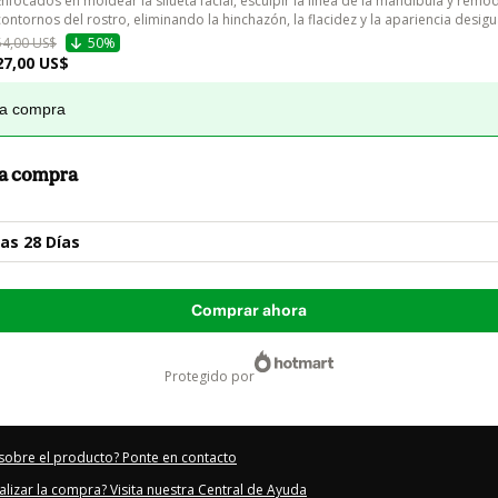
Enfocados en moldear la silueta facial, esculpir la línea de la mandíbula y remod
contornos del rostro, eliminando la hinchazón, la flacidez y la apariencia desigu
54,00 US$
50%
27,00 US$
la compra
 la compra
as 28 Días
Comprar ahora
protegido por
sobre el producto? Ponte en contacto
alizar la compra? Visita nuestra Central de Ayuda