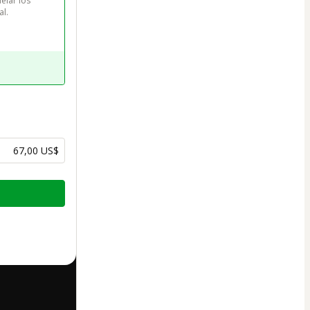
elar los 
al.
67,00 US$