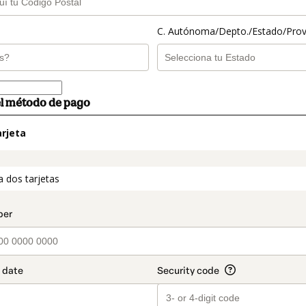
C. Autónoma/Depto./Estado/Prov
el método de pago
rjeta
t_data.section_title_v2
a dos tarjetas
o