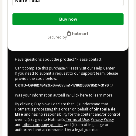
Noite Toda
Total
Buy now
of
$145.00
secured by
Have questions about the product? Please contact
Can't complete this purchase? Please visit our Help Center
If you need to submit a request to our support team, please
provide the code below:
CKTID-Q94627842Gx6rw6vvm1-1786258678527-3176
Was your information autofill in?
Click here to learn more
.
By clicking 'Buy Now' I declare that I (i) understand that
Hotmart is processing this order on behalf of
Sintonia de
Mãe
and has no responsibility for the content and/or control
over it; (ii) agree to Hotmart’s
Terms of Use
,
Privacy Policy
and
other company policies
and (iii) am of legal age or
authorized and accompanied by a legal guardian.