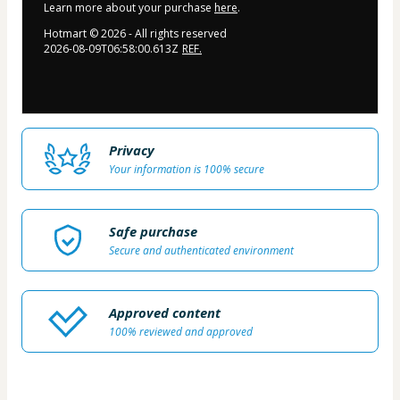
Learn more about your purchase
here
.
Hotmart ©
2026
- All rights reserved
2026-08-09T06:58:00.613Z
REF.
Privacy
Your information is 100% secure
Safe purchase
Secure and authenticated environment
Approved content
100% reviewed and approved