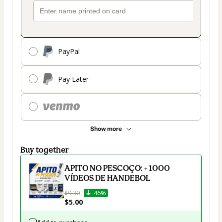
PayPal
Pay Later
Show more
Buy together
APITO NO PESCOÇO: + 1000
VÍDEOS DE HANDEBOL
$9.30
46%
$5.00