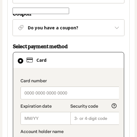
Coupon
Do you have a coupon?
Select payment method
Card
Card
selected
as
payment
payment_data.section_title_v2
method