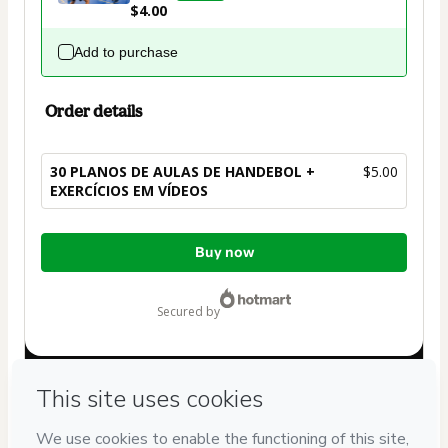
$4.00
Add to purchase
Order details
30 PLANOS DE AULAS DE HANDEBOL +
$5.00
EXERCÍCIOS EM VÍDEOS
Total
Buy now
of
$5.00
secured by
Have questions about the product? Please contact
Can't complete this purchase? Please visit our Help Center
If you need to submit a request to our support team, please
provide the code below: