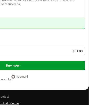
trabalho lucrativo! Como viver da sua arte no mercado 
ta bem sucedida.
s
$84.00
Buy now
ecured by
contact
our Help Center