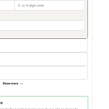
Show more
re