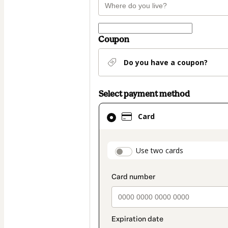
Coupon
Do you have a coupon?
Select payment method
Card
Card
selected
as
payment
payment_data.secti
Use two cards
method