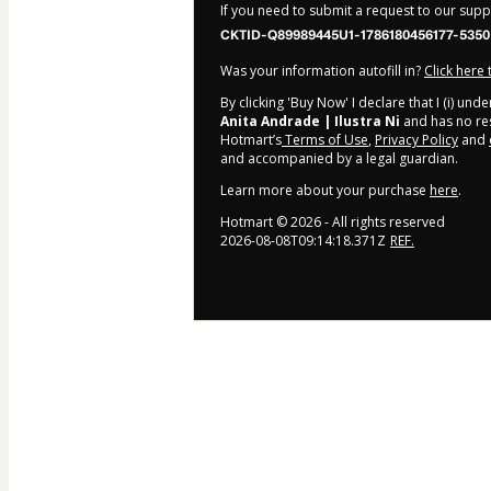
If you need to submit a request to our sup
CKTID-Q89989445U1-1786180456177-5350
Was your information autofill in?
Click here
By clicking 'Buy Now' I declare that I (i) un
Anita Andrade | Ilustra Ni
and has no resp
Hotmart’s
Terms of Use
,
Privacy Policy
and
and accompanied by a legal guardian.
Learn more about your purchase
here
.
Hotmart ©
2026
- All rights reserved
2026-08-08T09:14:18.371Z
REF.