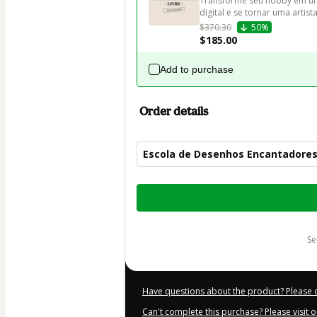
Transforme seu hobby em um 
digital e se tornar uma artis
$370.30
50%
$185.00
Add to purchase
Order details
Escola de Desenhos Encantadore
Total
of
$84.00
s
Have questions about the product? Please 
Can't complete this purchase? Please visit 