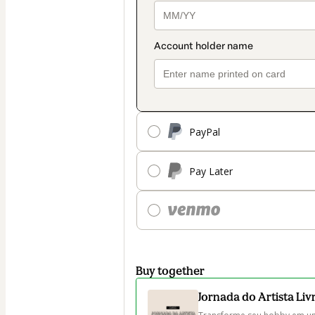
PayPal
Pay Later
Buy together
Jornada do Artista Liv