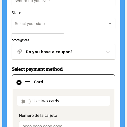
State
Coupon
Do you have a coupon?
Select payment method
Card
Card
selected
as
payment
payment_data.section_title_v2
Use two cards
method