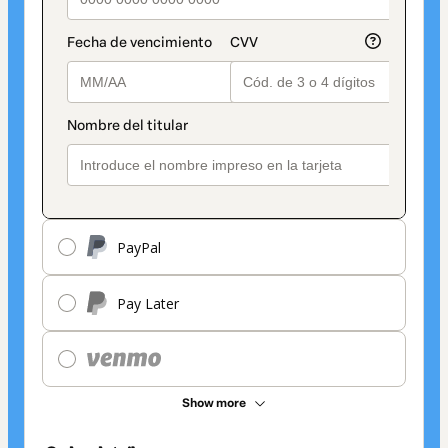
PayPal
Pay Later
Show more