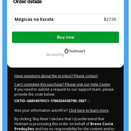
Order details
Mágicas na Escola
$27.00
Total
Buy now
of
$27.00
secured by
Have questions about the product? Please contact
Can't complete this purchase? Please visit our Help Center
If you need to submit a request to our support team, please
provide the code below:
CKTID-Q88149761C1-1786354438796-3927
Was your information autofill in?
Click here to learn more
.
By clicking 'Buy Now' I declare that I (i) understand that
Hotmart is processing this order on behalf of
Breno Costa
Produções
and has no responsibility for the content and/or