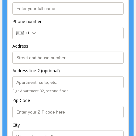
Phone number
🇺🇸
+1
Address
Address line 2 (optional)
E.g.: Apartment B2, second floor.
Zip Code
City