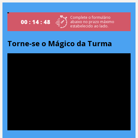
Complete o formulário
00 : 14 : 48
abaixo no prazo máximo
estabelecido ao lado.
Torne-se o Mágico da Turma