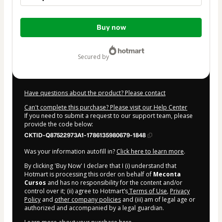
Total
Buy now
of
$7.00
secured by
Have questions about the product? Please contact
Can't complete this purchase? Please visit our Help Center
If you need to submit a request to our support team, please
provide the code below:
CKTID-Q87522973A1-1786135980679-1848
Was your information autofill in?
Click here to learn more
.
By clicking 'Buy Now' I declare that I (i) understand that
Hotmart is processing this order on behalf of
Meconta
Cursos
and has no responsibility for the content and/or
control over it; (ii) agree to Hotmart’s
Terms of Use
,
Privacy
Policy
and
other company policies
and (iii) am of legal age or
authorized and accompanied by a legal guardian.