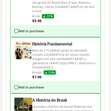
Geografia do Brasil, Rios, Praias, Relevos, 
Biomas, Climas, Esta&#xE7;&#xF5;es do Ano 
e mais.
$7.96
37%
$5.00
Add to purchase
História Fundamental
Mais de 115 p&#xE1;ginas de atividade 
contam a hist&#xF3;ria do nosso mundo, 
imagens em alta resolu&#xE7;&#xE3;o, 
gabaritos e c&#xF3;digos BNCC, ideal para o 
Fundamental 2
$14.00
50%
$7.00
Add to purchase
A História do Brasil
Aprenda a História do Brasil! Material com 
124 páginas foi desenvolvido para tornar o 