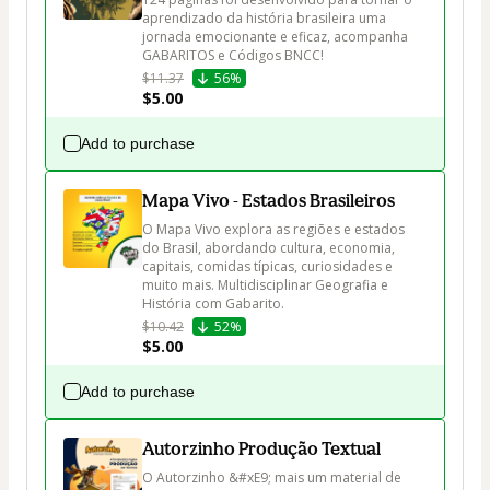
aprendizado da história brasileira uma 
jornada emocionante e eficaz, acompanha 
GABARITOS e Códigos BNCC!
$11.37
56%
$5.00
Add to purchase
Mapa Vivo - Estados Brasileiros
O Mapa Vivo explora as regiões e estados 
do Brasil, abordando cultura, economia, 
capitais, comidas típicas, curiosidades e 
muito mais. Multidisciplinar Geografia e 
História com Gabarito.
$10.42
52%
$5.00
Add to purchase
Autorzinho Produção Textual
O Autorzinho &#xE9; mais um material de 