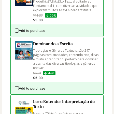
Produ&#xE7;&#xE3;o Textual voltado ao 
Fundamental 1, com diversas atividades que 
exploram muitos g&#xEA;neros textuais!
$11.37
56%
$5.00
Add to purchase
Dominando a Escrita
Tipologias e Gêneros Textuais, são 247 
páginas com atividades, conteúdo rico, dicas 
e muito aprendizado, perfeito para dominar 
a escrita das diversas tipologias e gêneros 
textuais
$8.93
44%
$5.00
Add to purchase
Ler e Entender Interpretação de
Texto
Mais de 70 histórias únicas, para o 