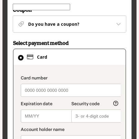
Coupon
Do you have a coupon?
Select payment method
Card
Card
selected
as
payment
payment_data.section_title_v2
method