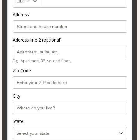
🇺🇸
+1
Address
Address line 2 (optional)
E.g.: Apartment B2, second floor.
Zip Code
City
State