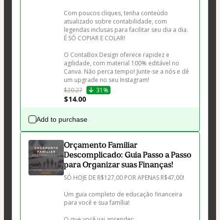
Com poucos cliques, tenha conteúdo 
atualizado sobre contabilidade, com 
legendas inclusas para facilitar seu dia a dia. 
É SÓ COPIAR E COLAR!

O ContaBox Design oferece rapidez e 
agilidade, com material 100% editável no 
Canva. Não perca tempo! Junte-se a nós e dê 
um upgrade no seu Instagram!
$20.27
31%
$14.00
Add to purchase
Orçamento Familiar
Descomplicado: Guia Passo a Passo
para Organizar suas Finanças!
SÓ HOJE DE R$127,00 POR APENAS R$47,00!

Um guia completo de educação financeira 
para você e sua família!

O que você vai aprender:
