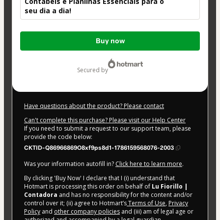
Contábeis e Planilhas Essenciais para o
seu dia a dia!
Total
Buy now
of
$42.00
secured by
Have questions about the product? Please contact
Can't complete this purchase? Please visit our Help Center
If you need to submit a request to our support team, please
provide the code below:
CKTID-Q86966869O8xf9ps8d1-1786159568076-2003
Was your information autofill in?
Click here to learn more
.
By clicking 'Buy Now' I declare that I (i) understand that
Hotmart is processing this order on behalf of
Lu Fiorillo |
Contadora
and has no responsibility for the content and/or
control over it; (ii) agree to Hotmart’s
Terms of Use
,
Privacy
Policy
and
other company policies
and (iii) am of legal age or
authorized and accompanied by a legal guardian.