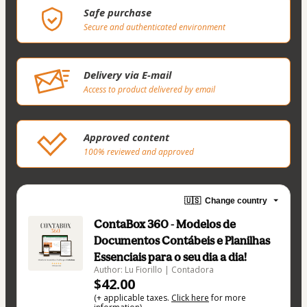
Safe purchase
Secure and authenticated environment
Delivery via E-mail
Access to product delivered by email
Approved content
100% reviewed and approved
🇺🇸
Change country
ContaBox 360 - Modelos de
Documentos Contábeis e Planilhas
Essenciais para o seu dia a dia!
Author: Lu Fiorillo | Contadora
$42.00
(+ applicable taxes.
Click here
for more