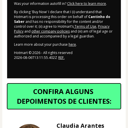
Was your information autofill in?
Click here to learn more
.
By clicking 'Buy Now' I declare that I (i) understand that
Hotmart is processing this order on behalf of
Cantinho do
Saber
and has no responsibility for the content and/or
control over it; (ii) agree to Hotmart’s
Terms of Use
,
Privacy
Policy
and
other company policies
and (iii) am of legal age or
authorized and accompanied by a legal guardian.
Learn more about your purchase
here
.
Hotmart ©
2026
- All rights reserved
2026-08-06T13:11:55.402Z
REF.
CONFIRA ALGUNS 
DEPOIMENTOS DE CLIENTES:
Claudia Arantes