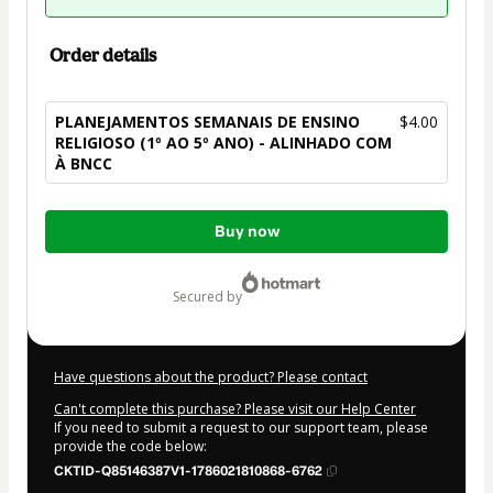
Order details
PLANEJAMENTOS SEMANAIS DE ENSINO
$4.00
RELIGIOSO (1º AO 5º ANO) - ALINHADO COM
À BNCC
Total
Buy now
of
$4.00
secured by
Have questions about the product? Please contact
Can't complete this purchase? Please visit our Help Center
If you need to submit a request to our support team, please
provide the code below:
CKTID-Q85146387V1-1786021810868-6762