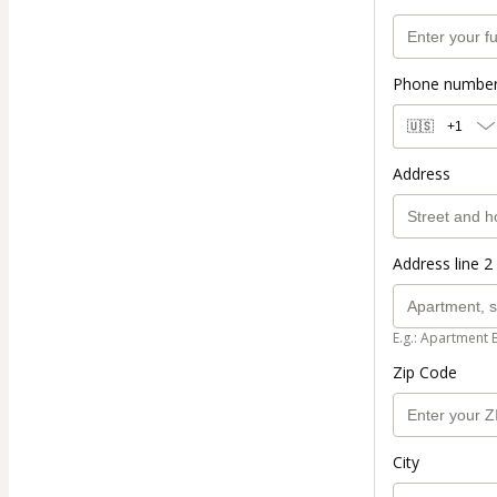
Phone numbe
🇺🇸
+1
Address
Address line 2 
E.g.: Apartment 
Zip Code
City