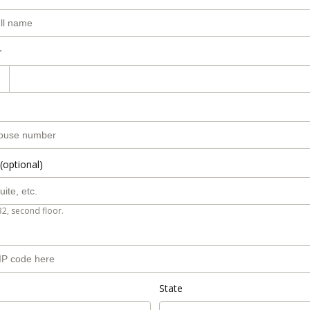
r
(optional)
B2, second floor.
State