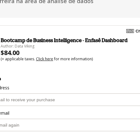
reira na área de análise de dados
🇺🇸
Ch
Bootcamp de Business Intelligence - Enfasê Dashboard
Author: Data Viking
$84.00
(+ applicable taxes.
Click here
for more information)
o
dress
email