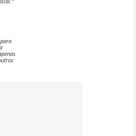
cial."
 para
ma
 apenas
outros