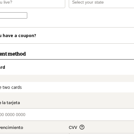
u have a coupon?
ment method
ard
t_data.section_title_v2
e two cards