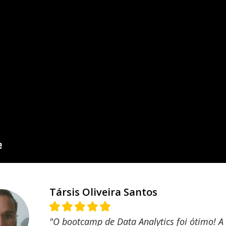
Társis Oliveira Santos
"O bootcamp de Data Analytics foi ótimo! A