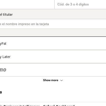
yPal
y Later
Show more
s