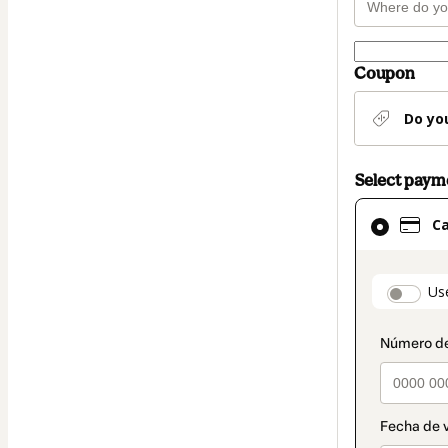
Coupon
Do yo
Select pay
Card
C
selected
as
payment
paymen
Us
method