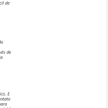
il de
do
vés de
ta
cs. E
ontato
para