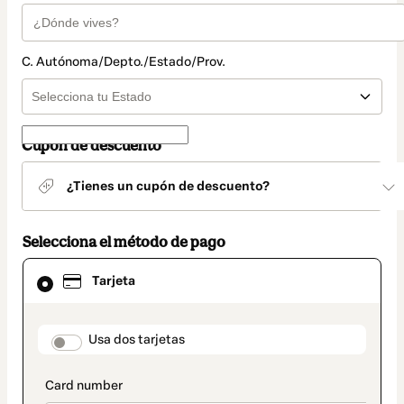
C. Autónoma/Depto./Estado/Prov.
Cupón de descuento
¿Tienes un cupón de descuento?
Selecciona el método de pago
El
Tarjeta
método
de
pago
seleccionado
payment_data.section_title_v2
Usa dos tarjetas
es
Tarjeta