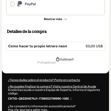
PayPal
Mostrar más
Detalles de la compra
Como hacer tu propio letrero neon
65,00 US$
Total
de
protegido por
65,00 US$
¿Tienes dudas sobre el producto? Ponte en contacto
¿No puedes finalizar la compra? Visita nuestra Central de Ayuda
Si solicitas ayuda a nuestro Equipo de Soporte, informa el siguiente
código:
CKTID-Q83304274J1-1786053799990-1362
¿Se completó tu información automáticamente?
Haz clic aquí para saber más
.