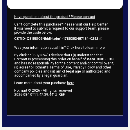
Have questions about the product? Please contact
Can't complete this purchase? Please visit our Help Center
If you need to submit a request to our support team, please
provide the code below:
CKTID-Q8158109Nhidhtpjm1-1786362457184-0252
Was your information autofill in?
Click here to learn more
.
By clicking 'Buy Now' I declare that I (i) understand that
Hotmart is processing this order on behalf of
VASCONCELOS
and has no responsibility for the content and/or control over it;
(ii) agree to Hotmart’s
Terms of Use
,
Privacy Policy
and
other
company policies
and (iii) am of legal age or authorized and
accompanied by a legal guardian.
Learn more about your purchase
here
.
Hotmart ©
2026
- All rights reserved
2026-08-10T11:47:39.441Z
REF.