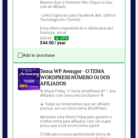
Mesmo Que o Visitante Não Clique no Seu 
Link de Afiliado.

- Links Especiais para Facebook Ads. (última 
Técnologia Em Clocker)

Essa oferta imperdível de é válida para dez 
licenças, anual
$55.00
20%
$44.00 / year
Add to purchase
Tema WP Avenger - O TEMA
WORDPRESS NÚMERO 01 DOS
AFILIADOS
🎯 Black Friday: O Tema WordPress Nº 1 dos 
Afiliados com Desconto Exclusivo! 🎯

🔥 Todas as ferramentas que um afiliado 
precisa, em um único tema WordPress.

Aproveite esta Black Friday para garantir o 
melhor tema para afiliados com um super 
preço que você só encontra agora!

💥 Não perca essa oportunidade única de 