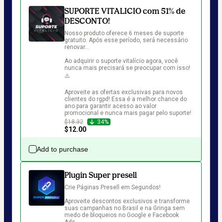
SUPORTE VITALICIO com 51% de
DESCONTO!
Nosso produto oferece 6 meses de suporte 
gratuito. Após esse período, será necessário 
renovar...

Ao adquirir o suporte vitalício agora, você 
nunca mais precisará se preocupar com isso! 
⚠️

Aproveite as ofertas exclusivas para novos 
clientes do rgpd! Essa é a melhor chance do 
ano para garantir acesso ao valor 
promocional e nunca mais pagar pelo suporte!
$18.32
34%
$12.00
Add to purchase
Plugin Super presell
Crie Páginas Presell em Segundos!

Aproveite descontos exclusivos e transforme 
suas campanhas no Brasil e na Gringa sem 
medo de bloqueios no Google e Facebook 