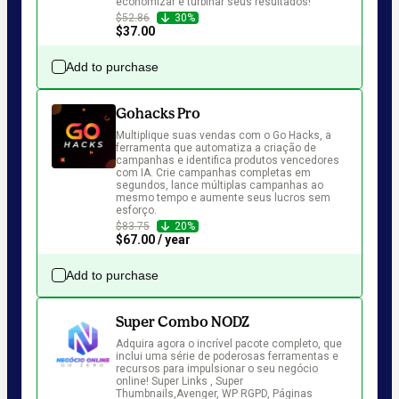
economizar e turbinar seus resultados!
$52.86
30%
$37.00
Add to purchase
Gohacks Pro
Multiplique suas vendas com o Go Hacks, a 
ferramenta que automatiza a criação de 
campanhas e identifica produtos vencedores 
com IA. Crie campanhas completas em 
segundos, lance múltiplas campanhas ao 
mesmo tempo e aumente seus lucros sem 
esforço.
$83.75
20%
$67.00 / year
Add to purchase
Super Combo NODZ
Adquira agora o incrível pacote completo, que 
inclui uma série de poderosas ferramentas e 
recursos para impulsionar o seu negócio 
online! Super Links , Super 
Thumbnails,Avenger, WP RGPD, Páginas 