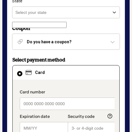
State
Coupon
Do you have a coupon?
Select payment method
Card
Card
selected
as
payment
method
payment_data.section_title_v2