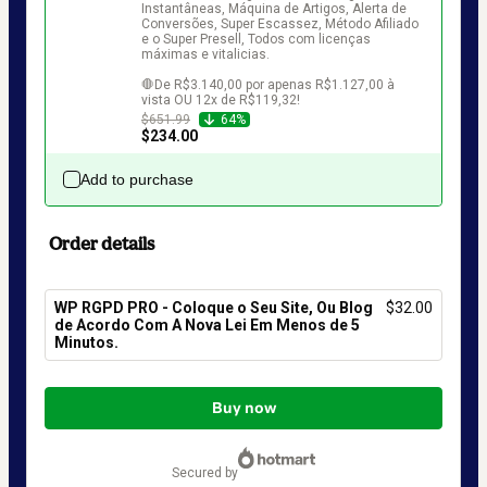
Instantâneas, Máquina de Artigos, Alerta de 
Conversões, Super Escassez, Método Afiliado 
e o Super Presell, Todos com licenças 
máximas e vitalicias.

🛑De R$3.140,00 por apenas R$1.127,00 à 
vista OU 12x de R$119,32!
$651.99
64%
$234.00
Add to purchase
Order details
WP RGPD PRO - Coloque o Seu Site, Ou Blog
$32.00
de Acordo Com A Nova Lei Em Menos de 5
Minutos.
Total
of
Buy now
$32.00
secured by