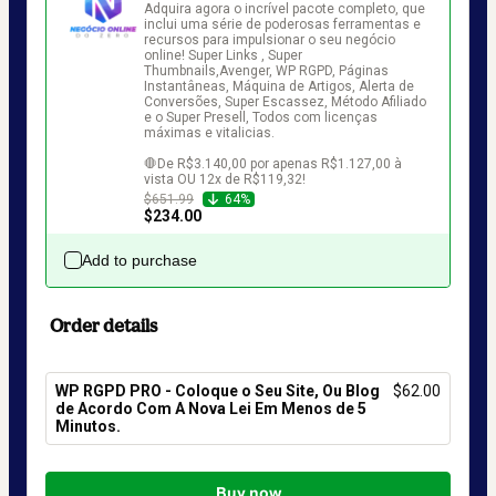
Adquira agora o incrível pacote completo, que 
inclui uma série de poderosas ferramentas e 
recursos para impulsionar o seu negócio 
online! Super Links , Super 
Thumbnails,Avenger, WP RGPD, Páginas 
Instantâneas, Máquina de Artigos, Alerta de 
Conversões, Super Escassez, Método Afiliado 
e o Super Presell, Todos com licenças 
máximas e vitalicias.

🛑De R$3.140,00 por apenas R$1.127,00 à 
vista OU 12x de R$119,32!
$651.99
64%
$234.00
Add to purchase
Order details
WP RGPD PRO - Coloque o Seu Site, Ou Blog
$62.00
de Acordo Com A Nova Lei Em Menos de 5
Minutos.
Total
of
Buy now