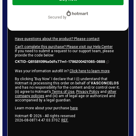
$62.00
secured by
Have questions about the product? Please contact
Can't complete this purchase? Please visit our Help Center
If you need to submit a request to our support team, please
provide the code below:
CKTID-Q8158109Na0dfs77m1-1786200421085-0888
Was your information autofill in?
Click here to learn more
.
By clicking 'Buy Now' I declare that I (i) understand that
Hotmart is processing this order on behalf of
VASCONCELOS
and has no responsibility for the content and/or control over it;
(ii) agree to Hotmart’s
Terms of Use
,
Privacy Policy
and
other
company policies
and (iii) am of legal age or authorized and
accompanied by a legal guardian.
Learn more about your purchase
here
.
Hotmart ©
2026
- All rights reserved
2026-08-08T14:47:03.370Z
REF.