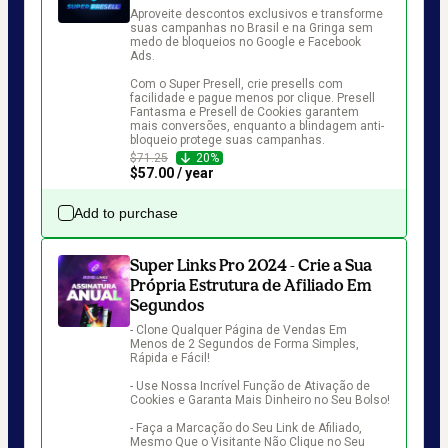
Aproveite descontos exclusivos e transforme 
suas campanhas no Brasil e na Gringa sem 
medo de bloqueios no Google e Facebook 
Ads. 

Com o Super Presell, crie presells com 
facilidade e pague menos por clique. Presell 
Fantasma e Presell de Cookies garantem 
mais conversões, enquanto a blindagem anti-
bloqueio protege suas campanhas.  
$71.25
20%
$57.00 / year
Add to purchase
Super Links Pro 2024 - Crie a Sua
Própria Estrutura de Afiliado Em
Segundos
- Clone Qualquer Página de Vendas Em 
Menos de 2 Segundos de Forma Simples, 
Rápida e Fácil!

- Use Nossa Incrível Função de Ativação de 
Cookies e Garanta Mais Dinheiro no Seu Bolso!

- Faça a Marcação do Seu Link de Afiliado, 
Mesmo Que o Visitante Não Clique no Seu 