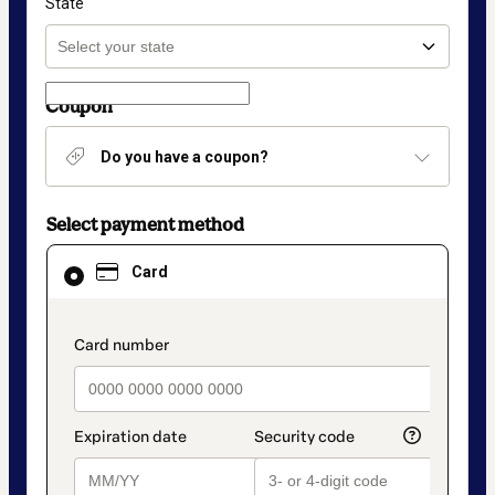
State
Coupon
Do you have a coupon?
Select payment method
Card
Card
selected
as
payment
method
payment_data.section_title_v2