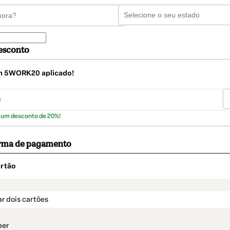
esconto
m
5WORK20
aplicado!
 um desconto de 20%!
orma de pagamento
rtão
t_data.section_title_v2
r dois cartões