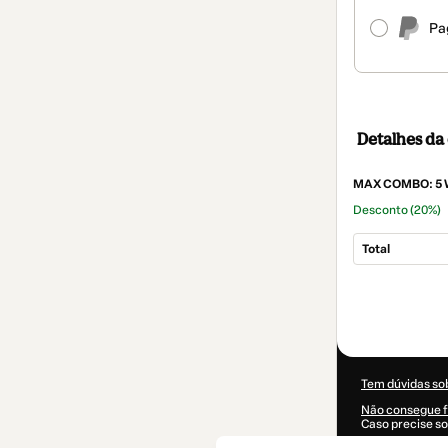
Pa
Detalhes d
MAX COMBO: 5 W
Desconto
(20%)
Total
Total
de
US$ 321,60
Tem dúvidas so
Não consegue f
Caso precise so
CKTID-Q76229