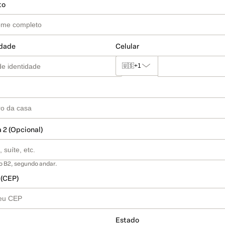
to
idade
Celular
🇺🇸
+1
 2 (Opcional)
o B2, segundo andar.
 (CEP)
Estado