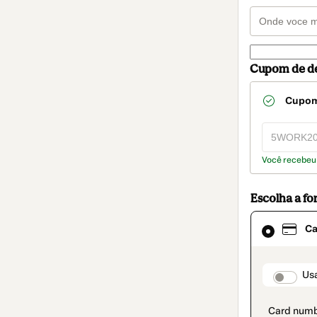
Cupom de d
Cupo
Você recebeu
Escolha a f
Cartão
Ca
selecionado
como
método
de
paymen
Usa
pagamento