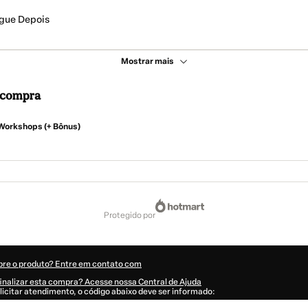
gue Depois
Mostrar mais
a compra
orkshops (+ Bônus)
protegido por
bre o produto? Entre em contato com
inalizar esta compra? Acesse nossa Central de Ajuda
licitar atendimento, o código abaixo deve ser informado:
474Gxz7hf78n15WORK20-1786056343521-9494