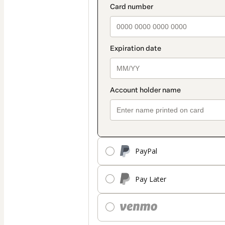
PayPal
Pay Later