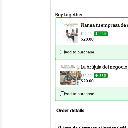
Buy together
Planea tu empresa de 
$32.00
38%
$20.00
Add to purchase
La brújula del negocio
$32.00
38%
$20.00
Add to purchase
Order details
El Arte de Comprar y Vender Café