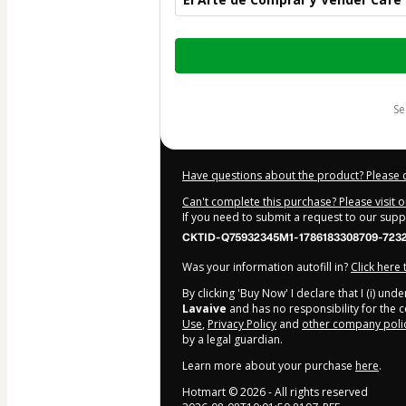
Total
of
$32.00
s
Have questions about the product? Please 
Can't complete this purchase? Please visit 
If you need to submit a request to our sup
CKTID-Q75932345M1-1786183308709-723
Was your information autofill in?
Click here
By clicking 'Buy Now' I declare that I (i) un
Lavaive
and has no responsibility for the co
Use
,
Privacy Policy
and
other company poli
by a legal guardian.
Learn more about your purchase
here
.
Hotmart ©
2026
- All rights reserved