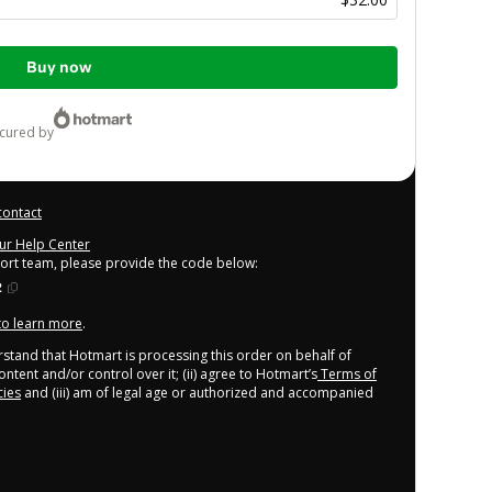
Buy now
ecured by
contact
our Help Center
port team, please provide the code below:
2
 to learn more
.
derstand that Hotmart is processing this order on behalf of
ntent and/or control over it; (ii) agree to Hotmart’s
Terms of
cies
and (iii) am of legal age or authorized and accompanied