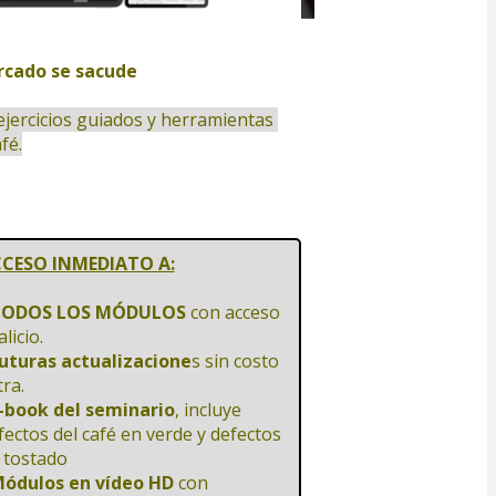
rcado se sacude
ejercicios guiados y herramientas 
fé.
CESO INMEDIATO A:
TODOS LOS MÓDULOS
 con acceso 
alicio.
Futuras actualizacione
s sin costo 
tra.
E-book del seminario
, incluye 
fectos del café en verde y defectos 
 tostado
Módulos en vídeo HD 
con 