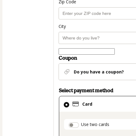
Zip Code
City
Coupon
Do you have a coupon?
Select payment method
Card
Card
selected
as
payment
payment_data.secti
Use two cards
method