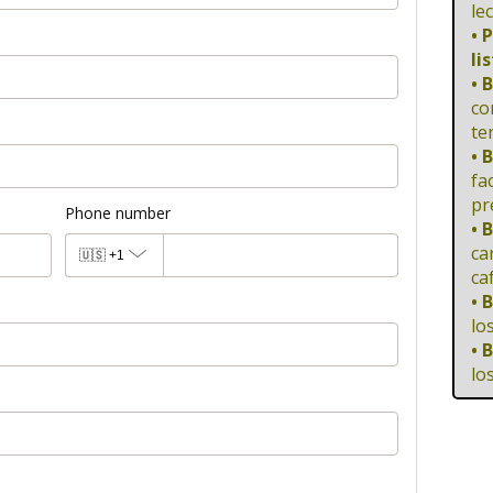
le
• 
li
• 
co
te
• 
fa
pr
Phone number
• 
ca
🇺🇸
+1
ca
• 
lo
• 
lo