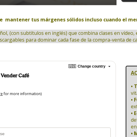
de  mantener tus márgenes sólidos incluso cuando el me
ol, (con subtítulos en inglés) que combina clases en vídeo, 
scargables para dominar cada fase de la compra-venta de ca
🇺🇸
Change country
AC
 Vender Café
• 
vit
re
for more information)
• 
ex
• 
de
en
• 