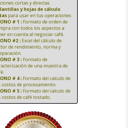
cciones cortas y directas
Plantillas y hojas de cálculo 
stas
 para usar en tus operaciones
BONO # 1 : 
Formato de orden de 
mpra con todos los aspectos a 
ner en cuenta al negociar café.
BONO #2 : 
Excel del cálculo de 
ctor de rendimiento, norma y 
eparación.
BONO # 3 : 
Formato de 
racterización de una muestra de 
fé.
BONO # 4 : 
Formato del calculo de 
s costos de procesamiento.
BONO # 5 : 
Formato del calculo de 
s costos de café tostado.