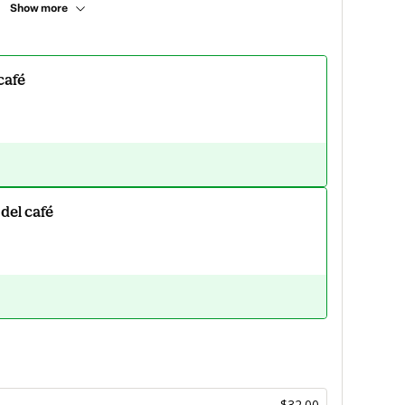
Show more
café
 del café
$32.00