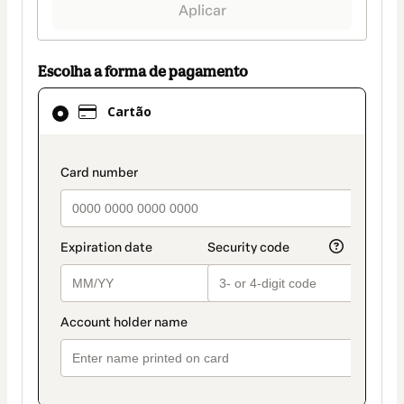
Aplicar
Escolha a forma de pagamento
Cartão
Cartão
selecionado
como
método
payment_data.section_title_v2
de
pagamento