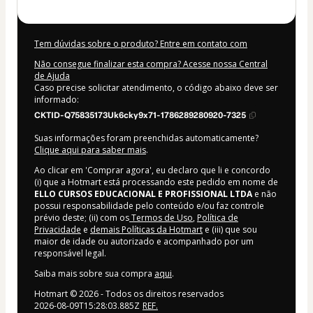
Tem dúvidas sobre o produto? Entre em contato com
Não consegue finalizar esta compra? Acesse nossa Central
de Ajuda
Caso precise solicitar atendimento, o código abaixo deve ser
informado:
CKTID-Q75835173Uk6cky9x71-1786289280920-7325
Suas informações foram preenchidas automaticamente?
Clique aqui para saber mais
.
Ao clicar em 'Comprar agora', eu declaro que li e concordo
(i) que a Hotmart está processando este pedido em nome de
ELLO CURSOS EDUCACIONAL E PROFISSIONAL LTDA
e não
possui responsabilidade pelo conteúdo e/ou faz controle
prévio deste; (ii) com os
Termos de Uso
,
Política de
Privacidade
e
demais Políticas da Hotmart
e (iii) que sou
maior de idade ou autorizado e acompanhado por um
responsável legal.
Saiba mais sobre sua compra
aqui
.
Hotmart ©
2026
- Todos os direitos reservados
2026-08-09T15:28:03.885Z
REF.