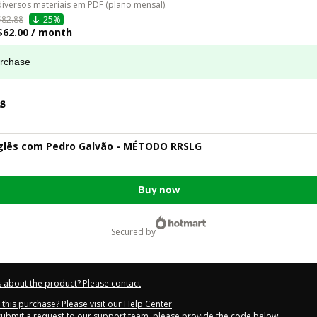
diversos materiais em PDF (plano mensal).
$82.88
25%
$62.00 / month
urchase
s
nglês com Pedro Galvão - MÉTODO RRSLG
Buy now
secured by
 about the product? Please contact
this purchase? Please visit our Help Center
 submit a request to our support team, please provide the code below: