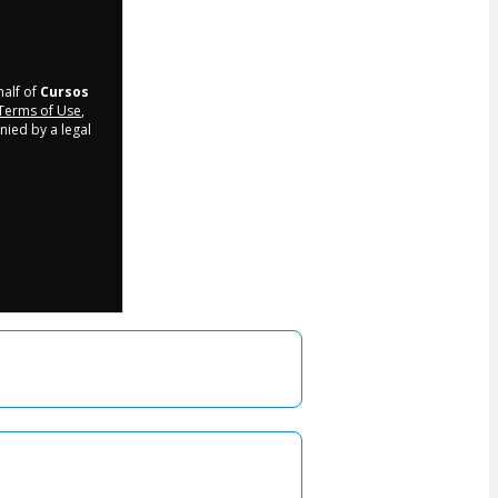
half of
Cursos
Terms of Use
,
nied by a legal