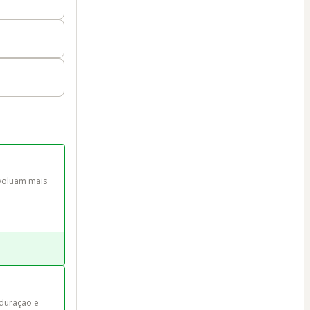
voluam mais 
 duração e 