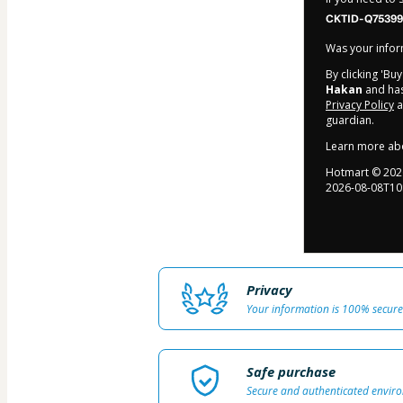
CKTID-Q75399
Was your inform
By clicking 'Bu
Hakan
and has 
Privacy Policy
a
guardian.
Learn more ab
Hotmart ©
202
2026-08-08T10
Privacy
Your information is 100% secure
Safe purchase
Secure and authenticated envir