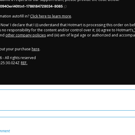
094Oeri40ttn1-1786184728034-8085
ation autofill in?
Click here to learn more
.
y Now' I declare that I (i) understand that Hotmart is processing this order on be
no responsibility for the content and/or control over it; (ii) agree to Hotmart’s
nd
other company policies
and (iii) am of legal age or authorized and accompa
out your purchase
here
.
6
- All rights reserved
:25:30.024Z
REF.
onment