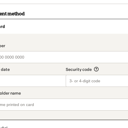
ment method
ard
t_data.section_title_v2