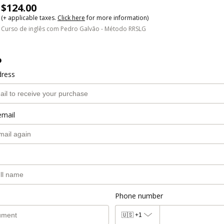
$124.00
(+ applicable taxes.
Click here
for more information)
Curso de inglês com Pedro Galvão - Método RRSLG
o
dress
email
Phone number
🇺🇸
+1