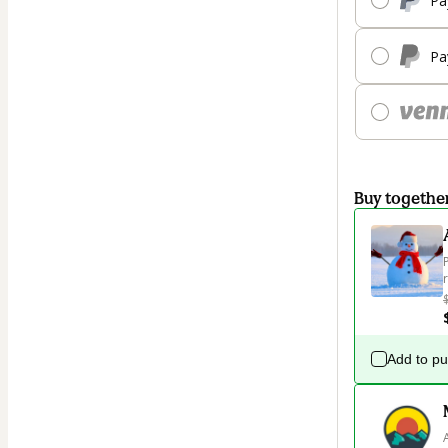
Pa
Pa
Buy togethe
Add to p