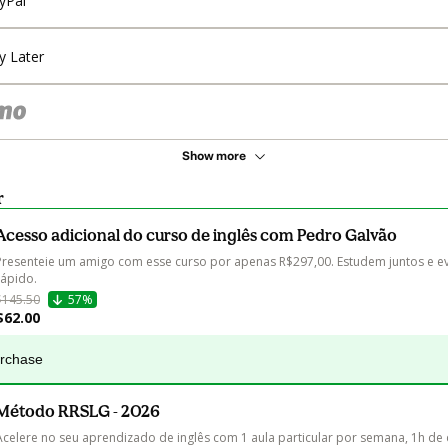
yPal
y Later
Show more
r
Acesso adicional do curso de inglês com Pedro Galvão
Presenteie um amigo com esse curso por apenas R$297,00. Estudem juntos e e
$145.50
57%
$62.00
urchase
Método RRSLG - 2026
Acelere no seu aprendizado de inglês com 1 aula particular por semana, 1h de