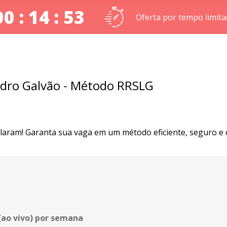
00 : 14 : 52
Oferta por tempo limit
edro Galvão - Método RRSLG
cularam! Garanta sua vaga em um método eficiente, seguro 
(ao vivo) por semana