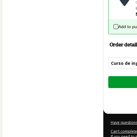
Add to p
Order detail
Curso de i
Total
of
$124.00
Have questions
Can't complete 
If you need to