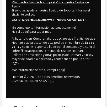
¿No puedes finalizar la compra? Visita nuestra Central de
Ayuda
Si solicitas ayuda a nuestro Equipo de Soporte, informa el
siguiente código:
CKTID-Q7037150E360m5mya1-1786047735738-1394
¿Se completó tu información automáticamente?
Haz clic aquí para saber más
.
Al hacer clic en 'Comprar ahora', declaro que (i) entiendo que
Hotmart está procesando este pedido en nombre de
Sebas
Celis
y no tiene responsabilidad por el contenido y/o control
sobre él; (ii) acepto los
Términos de Uso de Hotmart
,
Políticas de Privacidad
y
otras políticas de Hotmart
y (iii) soy
mayor de edad o autorizado y acompañado por un tutor
legal.
Más información sobre tu compra
aquí
.
Hotmart ©
2026
- Todos los derechos reservados
2026-08-06T20:22:17.532Z
REF.