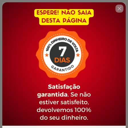
🇺🇸
Change country
CUIDADOR DE IDOSOS
Author: PORTAL JOVEM EMPREENDEDOR
$42.00