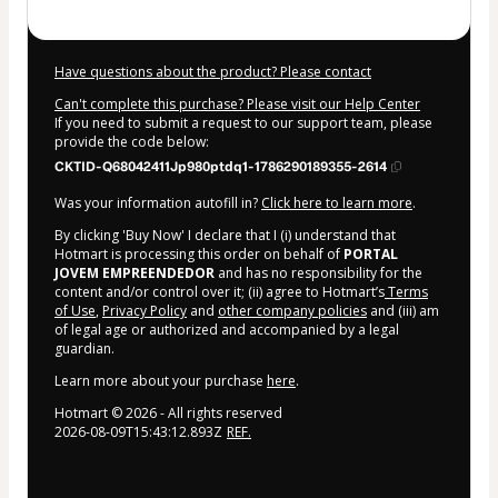
Have questions about the product? Please contact
Can't complete this purchase? Please visit our Help Center
If you need to submit a request to our support team, please
provide the code below:
CKTID-Q68042411Jp980ptdq1-1786290189355-2614
Was your information autofill in?
Click here to learn more
.
By clicking 'Buy Now' I declare that I (i) understand that
Hotmart is processing this order on behalf of
PORTAL
JOVEM EMPREENDEDOR
and has no responsibility for the
content and/or control over it; (ii) agree to Hotmart’s
Terms
of Use
,
Privacy Policy
and
other company policies
and (iii) am
of legal age or authorized and accompanied by a legal
guardian.
Learn more about your purchase
here
.
Hotmart ©
2026
- All rights reserved
2026-08-09T15:43:12.893Z
REF.