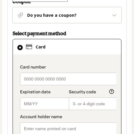
Coupon
Do you have a coupon?
Select payment method
Card
Card
selected
as
payment
payment_data.section_title_v2
method