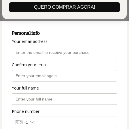
(+ applicable taxes.
Click here
for more
QUERO COMPRAR AGORA!
information)
PLANO COMPLETO
Personal info
Your email address
Confirm your email
Your full name
Phone number
🇺🇸
+1