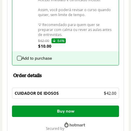
Assim, você poderá revisar o curso quando 
quiser, sem limite de tempo.

💡 Recomendado para quem quer se 
preparar com calma ou rever as aulas antes 
de entrevistas.
$62.00
84%
$10.00
Add to purchase
Order details
CUIDADOR DE IDOSOS
$42.00
Total
Buy now
of
$42.00
secured by