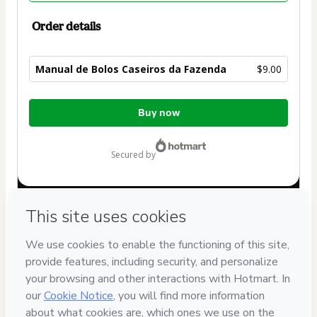
Order details
Manual de Bolos Caseiros da Fazenda
$9.00
Total
Buy now
of
$9.00
secured by
Have questions about the product? Please contact
Can't complete this purchase? Please visit our Help Center
If you need to submit a request to our support team, please
provide the code below:
CKTID-Q62789057M1-1786003811372-7892
Was your information autofill in?
Click here to learn more
.
By clicking 'Buy Now' I declare that I (i) understand that