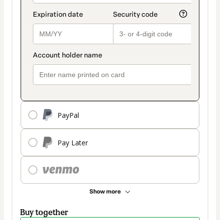
PayPal
Pay Later
Show more
Buy together