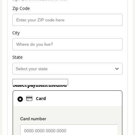
Zip Code
City
State
Select payment method
Card
Card
selected
as
payment
payment_data.section_title_v2
method