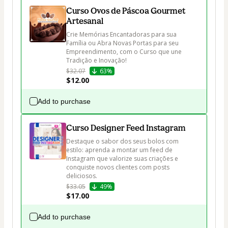
Curso Ovos de Páscoa Gourmet
Artesanal
Crie Memórias Encantadoras para sua 
Família ou Abra Novas Portas para seu 
Empreendimento, com o Curso que une 
Tradição e Inovação!
$32.07
63%
$12.00
Add to purchase
Curso Designer Feed Instagram
Destaque o sabor dos seus bolos com 
estilo: aprenda a montar um feed de 
Instagram que valorize suas criações e 
conquiste novos clientes com posts 
deliciosos.
$33.05
49%
$17.00
Add to purchase