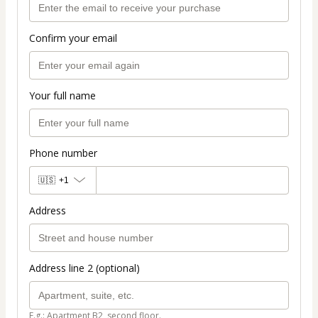
Confirm your email
Your full name
Phone number
🇺🇸
+1
Address
Address line 2 (optional)
E.g.: Apartment B2, second floor.