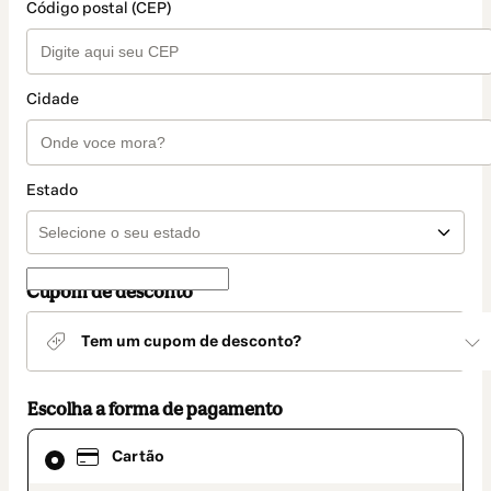
Código postal (CEP)
Cidade
Estado
Cupom de desconto
Tem um cupom de desconto?
Escolha a forma de pagamento
Cartão
Cartão
selecionado
como