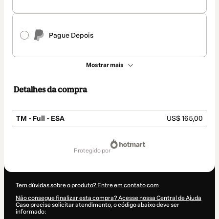
Pague Depois
Mostrar mais
Detalhes da compra
TM - Full - ESA
US$ 165,00
Total
de
protegido por
US$ 165,00
Tem dúvidas sobre o produto? Entre em contato com
Não consegue finalizar esta compra? Acesse nossa Central de Ajuda
Caso precise solicitar atendimento, o código abaixo deve ser
informado: