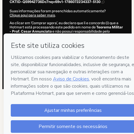
CKTID-Q59942736Dc7nqv69v1-1786072234337-5130
Suas informações foram preenchidas automaticamente?
Clique aqui para saber mais
.
Ao clicar em 'Comprar agora', eu declaro que li e concordo (i) que a
Hotmart está processando este pedido em nome de
Teorema Militar
- Prof. Cesar Annunciato
e não possui responsabilidade pelo
conteúdo e/ou faz controle prévio deste; (ii) com os
Termos de Uso
,
Política de Privacidade
e
demais Políticas da Hotmart
e (iii) que sou
maior de idade ou autorizado e acompanhado por um responsável
legal.
Saiba mais sobre sua compra
aqui
.
Hotmart ©
2026
- Todos os direitos reservados
2026-08-07T03:10:36.553Z
REF.