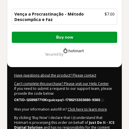
Vença a Procrastinação - Método
$7.00
Descomplica e Faz
Total
Buy now
of
$7.00
secured by
Have questions about the product? Please contact
Can't complete this purchase? Please visit our Help Center
If you need to submit a request to our support team, please
provide the code below:
CKTID-Q58987710Krguicxpq1-1786213353680-9365
Was your information autofill in?
Click here to learn more
.
By clicking 'Buy Now' I declare that I (i) understand that
Hotmart is processing this order on behalf of
Just Do It - ICS
Digital Solution
and has no responsibility for the content