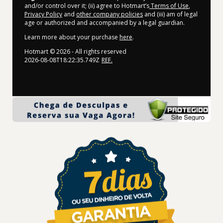
and/or control over it; (ii) agree to Hotmart’s
Terms of Use
,
Privacy Policy
and
other company policies
and (iii) am of legal
age or authorized and accompanied by a legal guardian.
Learn more about your purchase
here
.
Hotmart ©
2026
- All rights reserved
2026-08-08T18:22:35.749Z
REF.