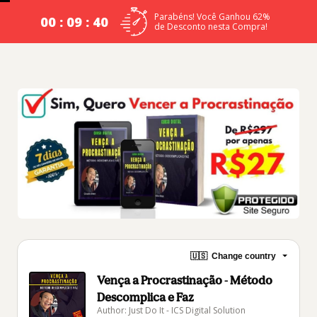
Parabéns! Você Ganhou 62%
00 : 09 : 39
de Desconto nesta Compra!
🇺🇸
Change country
Vença a Procrastinação - Método
Descomplica e Faz
Author: Just Do It - ICS Digital Solution