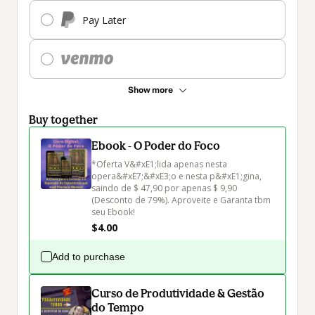
Pay Later
Show more
Buy together
Ebook - O Poder do Foco
*Oferta V&#xE1;lida apenas nesta 
opera&#xE7;&#xE3;o e nesta p&#xE1;gina, 
saindo de $ 47,90 por apenas $ 9,90 
(Desconto de 79%). Aproveite e Garanta tbm 
seu Ebook!
$4.00
Add to purchase
Curso de Produtividade & Gestão
do Tempo