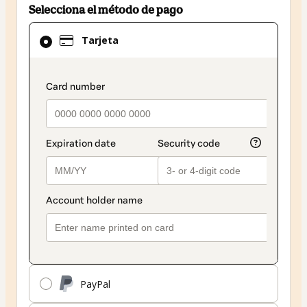
Selecciona el método de pago
El
Tarjeta
método
de
pago
payment_data.section_title_v2
seleccionado
es
Tarjeta
PayPal