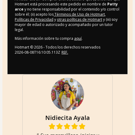
Hotmart está procesando este pedido en nombre de
Patty
arce
y no tiene responsabilidad por el contenido y/o control
sobre él; (ii) acepto los
Términos de Uso de Hotmart
,
Políticas de Privacidad
y
otras políticas de Hotmart
y (iii) soy
mayor de edad o autorizado y acompañado por un tutor
legal.
Más información sobre tu compra
aquí
.
Hotmart ©
2026
- Todos los derechos reservados
2026-08-08T16:10:05.113Z
REF.
Nidiecita Ayala