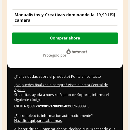
Manualistas y Creativas dominando la
19,99 US$
camara
Total
Comprar ahora
de
19,99 US$
protegido por
¿Tienes dudas sobre el producto? Ponte en contacto
¿No puedes finalizar la compra? Visita nuestra Central de
Ayuda
Si solicitas ayuda a nuestro Equipo de Soporte, informa el
siguiente código:
CKTID-Q58271239K1-1786205402651-8339
¿Se completó tu información automáticamente?
Haz clic aquí para saber más
.
Al hacer clic en 'Comprar ahora', declaro que (i) entiendo que