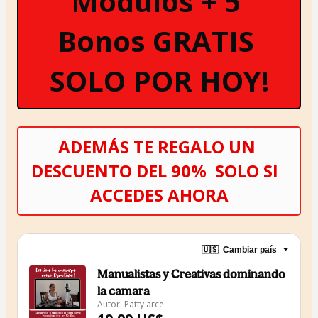
Módulos + 5 
Bonos GRATIS 
SOLO POR HOY!
ADEMÁS TE REGALO UN 
DESCUENTO DEL 90%  SOLO SI  
ACCEDES AHORA
🇺🇸
Cambiar país
Manualistas y Creativas dominando
la camara
Autor: Patty arce