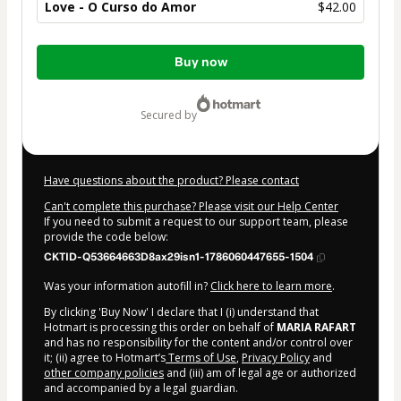
Love - O Curso do Amor
$42.00
Total
Buy now
of
$42.00
secured by
Have questions about the product? Please contact
Can't complete this purchase? Please visit our Help Center
If you need to submit a request to our support team, please
provide the code below:
CKTID-Q53664663D8ax29isn1-1786060447655-1504
Was your information autofill in?
Click here to learn more
.
By clicking 'Buy Now' I declare that I (i) understand that
Hotmart is processing this order on behalf of
MARIA RAFART
and has no responsibility for the content and/or control over
it; (ii) agree to Hotmart’s
Terms of Use
,
Privacy Policy
and
other company policies
and (iii) am of legal age or authorized
and accompanied by a legal guardian.