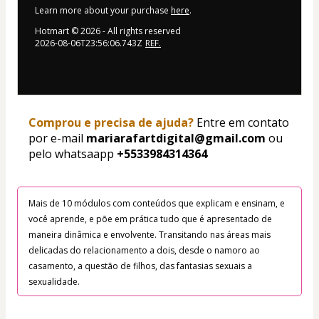
Learn more about your purchase
here
.
Hotmart ©
2026
- All rights reserved
2026-08-06T23:56:06.743Z
REF.
Comprou e precisa de ajuda?
 Entre em contato 
por e-mail 
mariarafartdigital@gmail.com
 ou 
pelo whatsaapp 
+5533984314364
Mais de 10 módulos com conteúdos que explicam e ensinam, e 
você aprende, e põe em prática tudo que é apresentado de 
maneira dinâmica e envolvente. Transitando nas áreas mais 
delicadas do relacionamento a dois, desde o namoro ao 
casamento, a questão de filhos, das fantasias sexuais a 
sexualidade. 