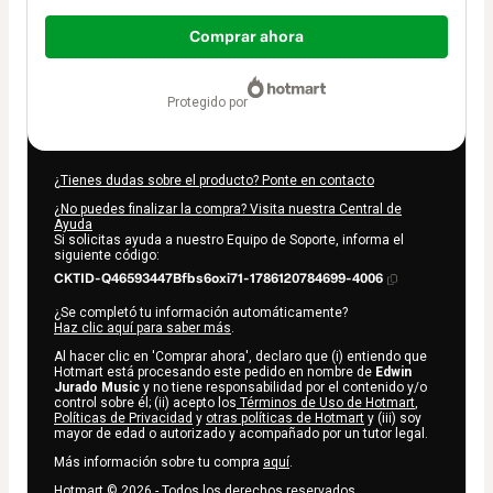
Total
de
Comprar ahora
59,99 US$
protegido por
¿Tienes dudas sobre el producto? Ponte en contacto
¿No puedes finalizar la compra? Visita nuestra Central de
Ayuda
Si solicitas ayuda a nuestro Equipo de Soporte, informa el
siguiente código:
CKTID-Q46593447Bfbs6oxi71-1786120784699-4006
¿Se completó tu información automáticamente?
Haz clic aquí para saber más
.
Al hacer clic en 'Comprar ahora', declaro que (i) entiendo que
Hotmart está procesando este pedido en nombre de
Edwin
Jurado Music
y no tiene responsabilidad por el contenido y/o
control sobre él; (ii) acepto los
Términos de Uso de Hotmart
,
Políticas de Privacidad
y
otras políticas de Hotmart
y (iii) soy
mayor de edad o autorizado y acompañado por un tutor legal.
Más información sobre tu compra
aquí
.
Hotmart ©
2026
- Todos los derechos reservados