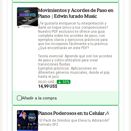
Movimientos y Acordes de Paso en
Piano | Edwin Jurado Music
¿Te gustaría enriquecer tu interpretación y 
darle un toque único a tus composiciones? 
Nuestro PDF exclusivo te ofrece una guía 
completa sobre los acordes de paso, con 
ejemplos claros y ejercicios prácticos para 
que los incorpores fácilmente a tu práctica.

¿Qué encontrarás en este PDF?

Teoría esencial: Aprende qué son los acordes 
de paso y cómo utilizarlos para crear 
transiciones fluidas.

Ejemplos prácticos: Aplicaciones en 
diferentes géneros musicales, desde el pop 
hasta el jazz.
30,01 US$
50%
14,99 US$
Añadir a la compra
Pianos Poderosos en tu Celular🎶
¨El Pack de Sonidos que Eleva tu Adoración” 
Formato SF2
