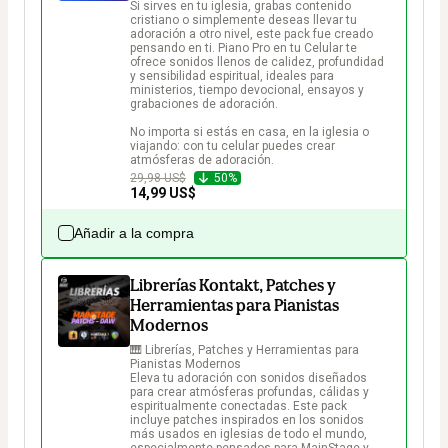
Si sirves en tu iglesia, grabas contenido 
cristiano o simplemente deseas llevar tu 
adoración a otro nivel, este pack fue creado 
pensando en ti. Piano Pro en tu Celular te 
ofrece sonidos llenos de calidez, profundidad 
y sensibilidad espiritual, ideales para 
ministerios, tiempo devocional, ensayos y 
grabaciones de adoración.

No importa si estás en casa, en la iglesia o 
viajando: con tu celular puedes crear 
atmósferas de adoración.
29,98 US$
50%
14,99 US$
Añadir a la compra
Librerías Kontakt, Patches y
Herramientas para Pianistas
Modernos
🎹 Librerías, Patches y Herramientas para 
Pianistas Modernos

Eleva tu adoración con sonidos diseñados 
para crear atmósferas profundas, cálidas y 
espiritualmente conectadas. Este pack 
incluye patches inspirados en los sonidos 
más usados en iglesias de todo el mundo, 