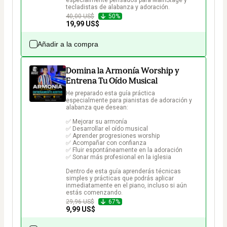
especialmente pensados para MainStage y 
tecladistas de alabanza y adoración.
40,00 US$
50%
19,99 US$
Añadir a la compra
Domina la Armonía Worship y
Entrena Tu Oído Musical
He preparado esta guía práctica 
especialmente para pianistas de adoración y 
alabanza que desean:

✅ Mejorar su armonía

✅ Desarrollar el oído musical

✅ Aprender progresiones worship

✅ Acompañar con confianza

✅ Fluir espontáneamente en la adoración

✅ Sonar más profesional en la iglesia

Dentro de esta guía aprenderás técnicas 
simples y prácticas que podrás aplicar 
inmediatamente en el piano, incluso si aún 
estás comenzando.
29,96 US$
67%
9,99 US$