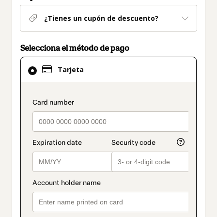
¿Tienes un cupón de descuento?
Selecciona el método de pago
El
Tarjeta
método
de
pago
payment_data.section_title_v2
seleccionado
es
Tarjeta