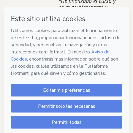
"He finalizado el curso y
es muy interesante y
práctico. Me encantó el
contenido y la guía es
muy amigable para
llevarlo a cabo. Quedé
encantada y será parte
de mi ayuda por
siempre, pues lo sigo
utilizando. Muchas
gracias por compartir."
15
DÍAS
DE GARANTÍA