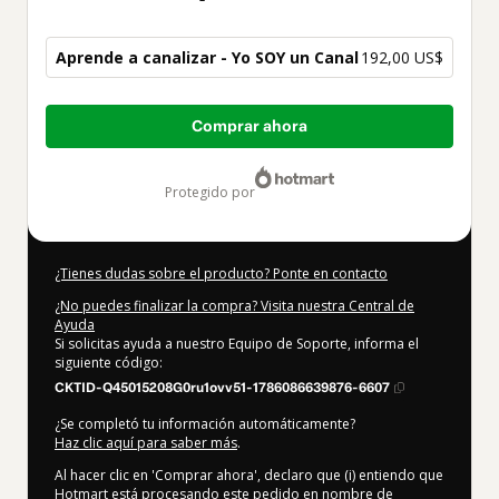
Aprende a canalizar - Yo SOY un Canal
192,00 US$
Total
Comprar ahora
de
192,00 US$
protegido por
¿Tienes dudas sobre el producto? Ponte en contacto
¿No puedes finalizar la compra? Visita nuestra Central de
Ayuda
Si solicitas ayuda a nuestro Equipo de Soporte, informa el
siguiente código:
CKTID-Q45015208G0ru1ovv51-1786086639876-6607
¿Se completó tu información automáticamente?
Haz clic aquí para saber más
.
Al hacer clic en 'Comprar ahora', declaro que (i) entiendo que
Hotmart está procesando este pedido en nombre de