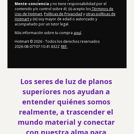
Mente-conciencia
y no tiene responsabilidad por el
contenido y/o control sobre él; (ii) acepto los
Términos de
Uso de Hotmart
,
Políticas de Privacidad
y
otras políticas de
Hotmart
y (iii) soy mayor de edad o autorizado y
acompañado por un tutor legal.
Más información sobre tu compra
aquí
.
Hotmart ©
2026
- Todos los derechos reservados
2026-08-07T07:10:41.832Z
REF.
Los seres de luz de planos 
superiores nos ayudan a 
entender quiénes somos 
realmente, a trascender el 
mundo material y conectar 
con nuestra alma para 