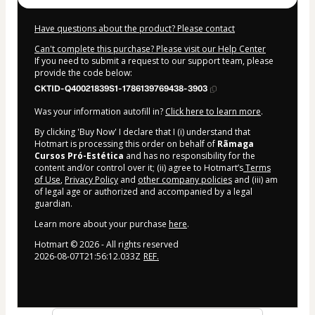
Have questions about the product? Please contact
Can't complete this purchase? Please visit our Help Center
If you need to submit a request to our support team, please
provide the code below:
CKTID-Q40021839S1-1786139769438-3903
Was your information autofill in?
Click here to learn more
.
By clicking 'Buy Now' I declare that I (i) understand that
Hotmart is processing this order on behalf of
Rãmaga
Cursos Pró-Estética
and has no responsibility for the
content and/or control over it; (ii) agree to Hotmart’s
Terms
of Use
,
Privacy Policy
and
other company policies
and (iii) am
of legal age or authorized and accompanied by a legal
guardian.
Learn more about your purchase
here
.
Hotmart ©
2026
- All rights reserved
2026-08-07T21:56:12.033Z
REF.