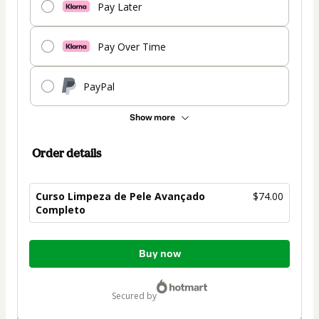
Pay Later
Pay Over Time
PayPal
Show more
Order details
Curso Limpeza de Pele Avançado
$74.00
Completo
Total
Buy now
of
$74.00
secured by