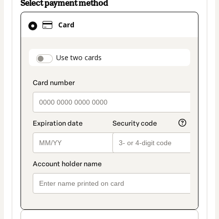
Select payment method
Card
Card
selected
as
payment
payment_data.section_title_v2
Use two cards
method