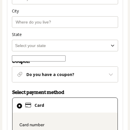
City
State
Coupon
Do you have a coupon?
Select payment method
Card
Card
selected
as
payment
payment_data.section_title_v2
method