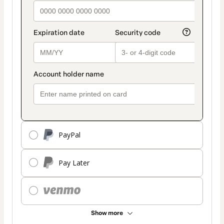
PayPal
Pay Later
Show more