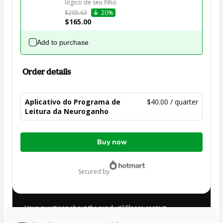
lógico de seu filho
$205.63
20%
$165.00
Add to purchase
Order details
Aplicativo do Programa de
$40.00 / quarter
Leitura da Neuroganho
Total
Buy now
of
$40.00
secured by
Have questions about the product? Please contact
Can't complete this purchase? Please visit our Help Center