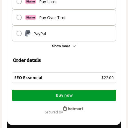
Pay Later
Pay Over Time
PayPal
Show more
Order details
SEO Essencial
$22.00
Total
Buy now
of
$22.00
secured by