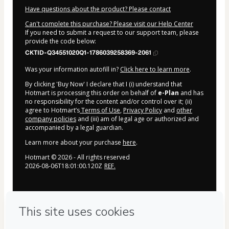
Have questions about the product? Please contact
Can't complete this purchase? Please visit our Help Center
If you need to submit a request to our support team, please
provide the code below:
CKTID-Q34551020Q1-1786039258369-2061
Was your information autofill in?
Click here to learn more
.
By clicking 'Buy Now' I declare that I (i) understand that
Hotmart is processing this order on behalf of
e-Plan
and has
no responsibility for the content and/or control over it; (ii)
agree to Hotmart’s
Terms of Use
,
Privacy Policy
and
other
company policies
and (iii) am of legal age or authorized and
accompanied by a legal guardian.
Learn more about your purchase
here
.
Hotmart ©
2026
- All rights reserved
2026-08-06T18:01:00.120Z
REF.
Privacy