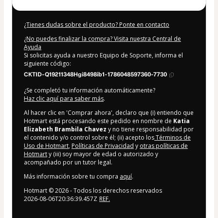
¿Tienes dudas sobre el producto? Ponte en contacto
¿No puedes finalizar la compra? Visita nuestra Central de
Ayuda
Si solicitas ayuda a nuestro Equipo de Soporte, informa el
siguiente código:
CKTID-Q19211348Hgi8498ib1-1786048597360-7730
¿Se completó tu información automáticamente?
Haz clic aquí para saber más
.
Al hacer clic en 'Comprar ahora', declaro que (i) entiendo que
Hotmart está procesando este pedido en nombre de
Katia
Elizabeth Brambila Chavez
y no tiene responsabilidad por
el contenido y/o control sobre él; (ii) acepto los
Términos de
Uso de Hotmart
,
Políticas de Privacidad
y
otras políticas de
Hotmart
y (iii) soy mayor de edad o autorizado y
acompañado por un tutor legal.
Más información sobre tu compra
aquí
.
Hotmart ©
2026
- Todos los derechos reservados
2026-08-06T20:36:39.457Z
REF.