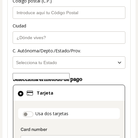
Código postal (C.P.)
Ciudad
C. Autónoma/Depto./Estado/Prov.
Selecciona el método de pago
El
Tarjeta
método
de
pago
payment_data.section_title_v2
Usa dos tarjetas
seleccionado
es
Tarjeta