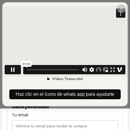
🇺🇸
Cambiar país
CREA tu negocio de postres
saludables
Autor: Katia Elizabeth Brambila Chavez
3 cuotas de 187,00 US$
(más tarifas correspondientes.
Haz clic aquí
para saber más)
BAR 3X187
Haz clic en el ícono de whats app para ayudarte
Datos personales
Tu email