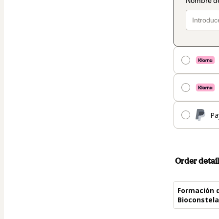
Pa
Order detail
Formación d
Bioconstel