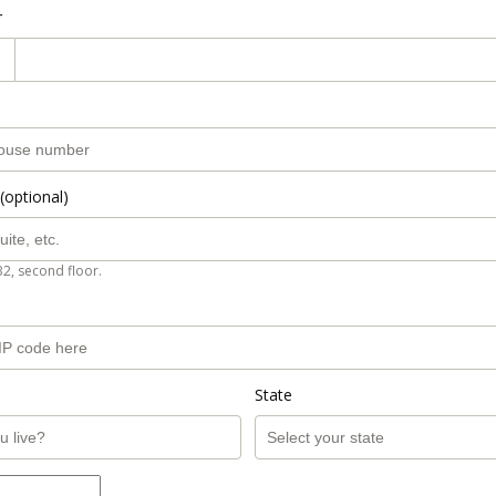
r
(optional)
B2, second floor.
State