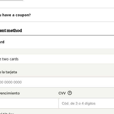
u have a coupon?
ment method
ard
t_data.section_title_v2
e two cards