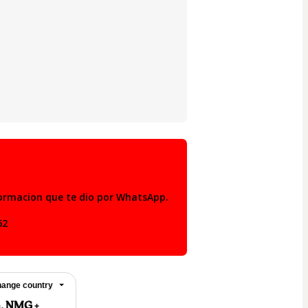
formacion que te dio por WhatsApp.
62
ange country
n, NMG +