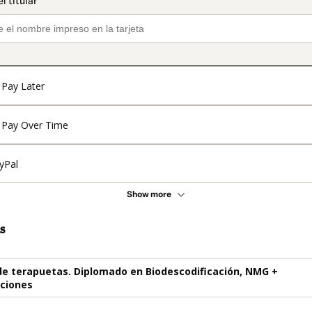
Pay Later
Pay Over Time
yPal
Show more
s
e terapuetas. Diplomado en Biodescodificación, NMG +
aciones