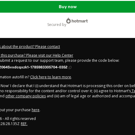
Buy now
secured by
 about the product? Please contact
this purchase? Please visit our Help Center
 submit a request to our support team, please provide the code below:
2064Svxdcqxzk1-1785983305704-0352
ation autofill in?
Click here to learn more
.
y Now' I declare that I (i) understand that Hotmart is processing this order on be
o responsibility for the content and/or control over it; (ii) agree to Hotmart’s
Te
nd
other company policies
and (iii) am of legal age or authorized and accompa
out your purchase
here
.
6
- All rights reserved
:28:28.135Z
REF.