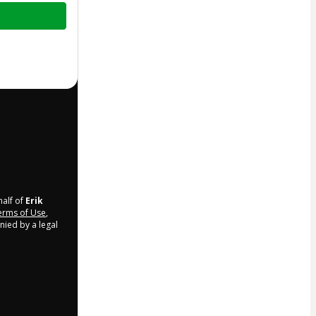
half of
Erik
rms of Use
,
nied by a legal