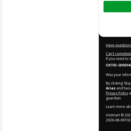
Total
of
$59.00
Have questions
Can't complete 
If you need to
CKTID-Q10514
Was your inform
By clicking 'Bu
Arias
and has n
Privacy Policy
a
guardian.
Learn more ab
Hotmart ©
202
2026-08-06T02