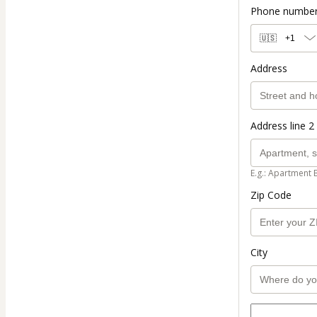
Phone numbe
🇺🇸
+1
Address
Address line 2 
E.g.: Apartment 
Zip Code
City