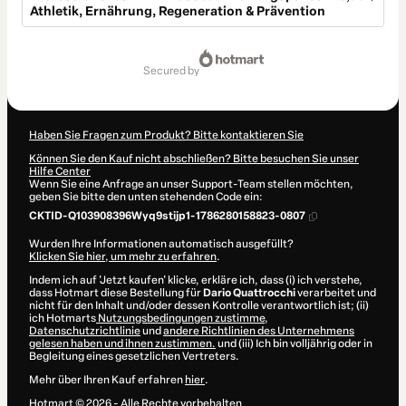
Athletik, Ernährung, Regeneration & Prävention
Summe
79,00 $
secured by
Haben Sie Fragen zum Produkt? Bitte kontaktieren Sie
Können Sie den Kauf nicht abschließen? Bitte besuchen Sie unser
Hilfe Center
Wenn Sie eine Anfrage an unser Support-Team stellen möchten,
geben Sie bitte den unten stehenden Code ein:
CKTID-Q103908396Wyq9stijp1-1786280158823-0807
Wurden Ihre Informationen automatisch ausgefüllt?
Klicken Sie hier, um mehr zu erfahren
.
Indem ich auf 'Jetzt kaufen' klicke, erkläre ich, dass (i) ich verstehe,
dass Hotmart diese Bestellung für
Dario Quattrocchi
verarbeitet und
nicht für den Inhalt und/oder dessen Kontrolle verantwortlich ist; (ii)
ich Hotmarts
Nutzungsbedingungen zustimme
,
Datenschutzrichtlinie
und
andere Richtlinien des Unternehmens
gelesen haben und ihnen zustimmen.
und (iii) Ich bin volljährig oder in
Begleitung eines gesetzlichen Vertreters.
Mehr über Ihren Kauf erfahren
hier
.
Hotmart ©
2026
- Alle Rechte vorbehalten