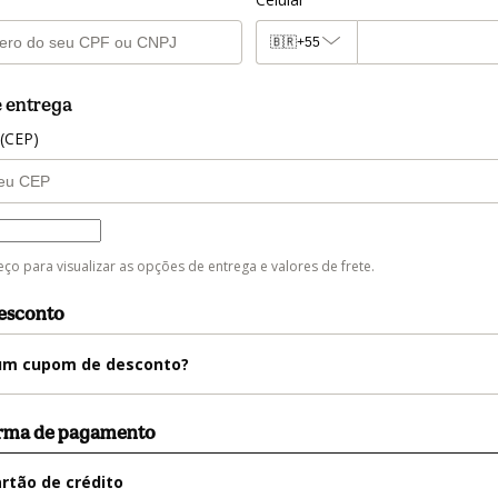
🇧🇷
+55
 entrega
 (CEP)
trega
eço para visualizar as opções de entrega e valores de frete.
esconto
m cupom de desconto?
orma de pagamento
rtão de crédito