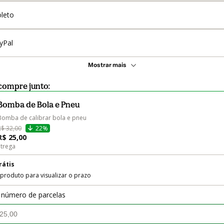
leto
yPal
Mostrar mais
compre junto:
Bomba de Bola e Pneu
Bomba de calibrar bola e pneu
R$ 32,00
22%
R$ 25,00
trega
rátis
 produto para visualizar o prazo
 número de parcelas