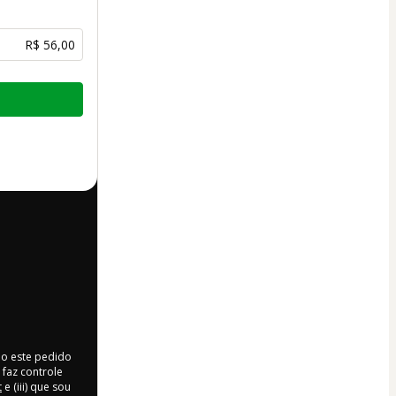
R$ 56,00
do este pedido
faz controle
t
e (iii) que sou