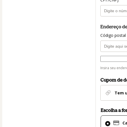
Endereço de
Código postal
Forma de en
Forma
Insira seu ender
de
entrega
Cupom de d
Tem u
Escolha a f
Cartão
Ca
de