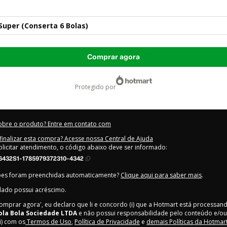
 Super (Conserta 6 Bolas)
Comprar agora
protegido por
obre o produto? Entre em contato com
inalizar esta compra? Acesse nossa Central de Ajuda
olicitar atendimento, o código abaixo deve ser informado:
6432S1-1785979372310-4342
ões foram preenchidas automaticamente?
Clique aqui para saber mais
.
lado possui acréscimo.
Comprar agora', eu declaro que li e concordo (i) que a Hotmart está processan
ola Bola Sociedade LTDA
e não possui responsabilidade pelo conteúdo e/ou 
ii) com os
Termos de Uso
,
Política de Privacidade
e
demais Políticas da Hotmar