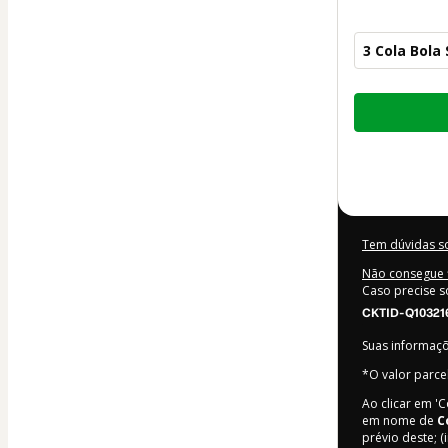
3 Cola Bola
Total
de
R$ 56,00
Tem dúvidas s
Não consegue f
Caso precise s
CKTID-Q10321
Suas informaç
*O valor parce
Ao clicar em '
em nome de
C
prévio deste; (