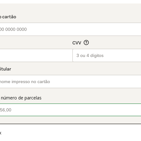
t_data.section_title_v2
o número de parcelas
x