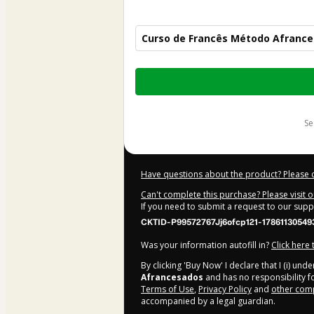
Curso de Francês Método Afranc
Total
of
$412.00
s
Have questions about the product? Please 
Can't complete this purchase? Please visit 
If you need to submit a request to our sup
CKTID-P99572767Jj6ofcp121-17861130549
Was your information autofill in?
Click here
By clicking 'Buy Now' I declare that I (i) un
Afrancesados
and has no responsibility fo
Terms of Use
,
Privacy Policy
and
other comp
accompanied by a legal guardian.