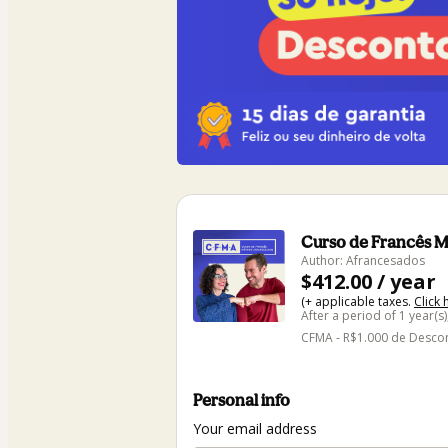
Curso de Francês 
Author: Afrancesados
$412.00 / year
(+ applicable taxes.
Click 
After a period of 1 year(s
CFMA - R$1.000 de Desco
Personal info
Your email address