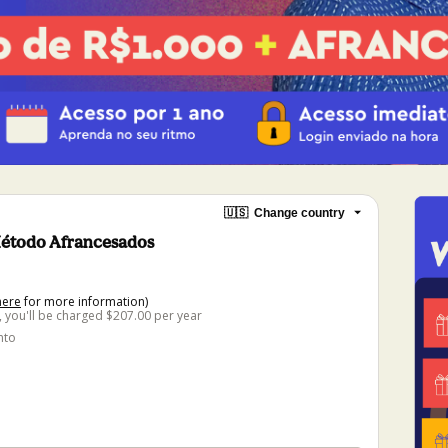
🇺🇸
Change country
Método Afrancesados
here
for more information)
), you'll be charged $207.00 per year
nto