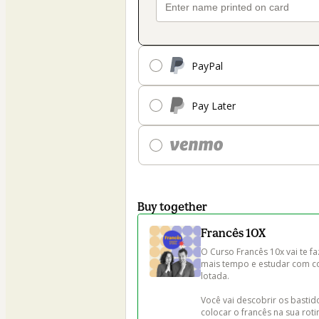
PayPal
Pay Later
Buy together
Francês 10X
O Curso Francês 10x vai te f
mais tempo e estudar com co
lotada.

Você vai descobrir os bastid
colocar o francês na sua roti