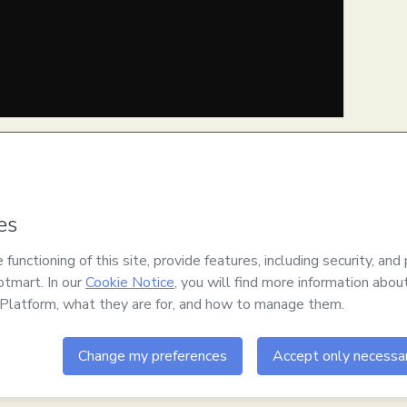
onment
mail