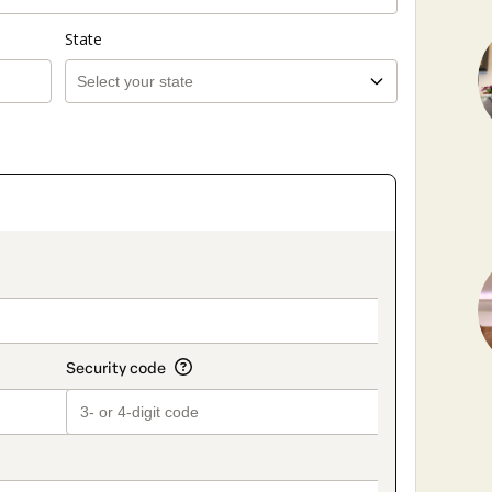
State
on_title_v2