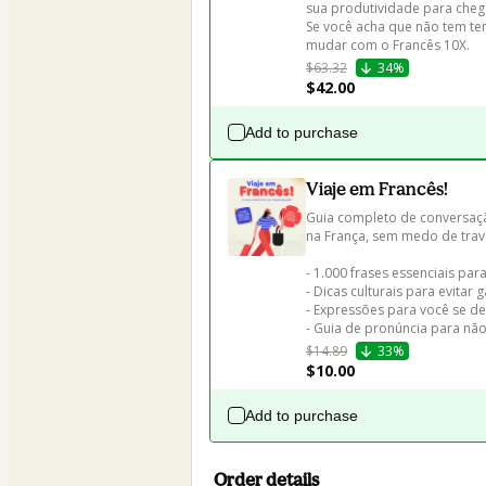
sua produtividade para chegar
Se você acha que não tem tem
mudar com o Francês 10X.
$63.32
34%
$42.00
Add to purchase
Viaje em Francês!
Guia completo de conversaçã
na França, sem medo de trava
- 1.000 frases essenciais para
- Dicas culturais para evitar 
- Expressões para você se de
- Guia de pronúncia para nã
$14.89
33%
$10.00
Add to purchase
Order details