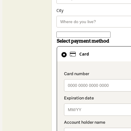
City
Select payment method
Card
Card
selected
as
payment
payment_data.secti
method