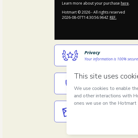
Learn more about your purchase
here
.
Hotmart ©
2026
- All rights reserved
2026-08-07T14:30:56.964Z
REF.
Privacy
Your information is 100% secure
Safe purchase
Secure and authenticated envir
Delivery via E-mail
Access to product delivered by e