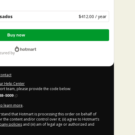
esados
$412.00 / year
Buy now
ecured by
contact
our Help Center
port team, please provide the code below:
38-5009
 to learn more
.
derstand that Hotmart is processing this order on behalf of
r the content and/or control over it; (ii) agree to Hotmart’s
any policies
and (iii) am of legal age or authorized and