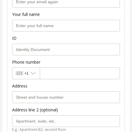
Your full name
ID
Phone number
🇺🇸
+1
Address
Address line 2 (optional)
E.g.: Apartment B2, second floor.