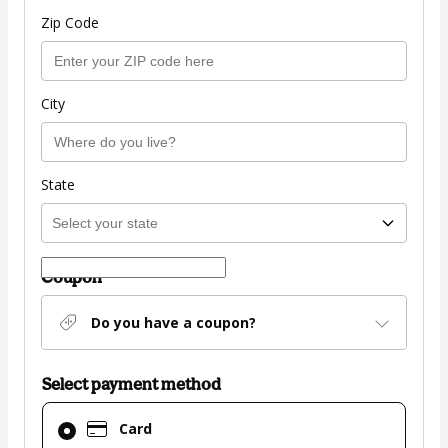
Zip Code
City
State
Coupon
Do you have a coupon?
Select payment method
Card
Card
selected