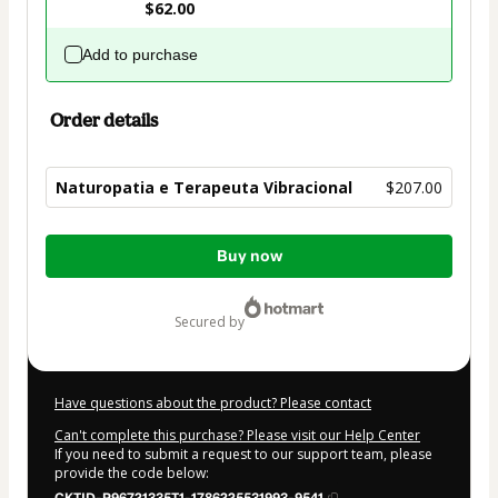
$62.00
Add to purchase
Order details
Naturopatia e Terapeuta Vibracional
$207.00
Total
Buy now
of
$207.00
secured by
Have questions about the product? Please contact
Can't complete this purchase? Please visit our Help Center
If you need to submit a request to our support team, please
provide the code below: