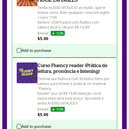
Tenha ACESSO VITALÍCIO ao Aulão, que te 
ensina como dizer qualquer coisa em inglês 
+ Livro "100

Verbos" (500 frases) com Áudios com 
nativos (EUA e UK) por R$ 19,90!
$10.03
50%
$5.00
Add to purchase
Curso Fluency reader (Prática de
leitura, pronúncia e listening)
Turbine sua fluência com 30 textos lidos por 
nativos para treinar e praticar no material 
"Fluency

Reader" por só R$ 19,90 Atenção: você 
nunca mais verá esse preço. Aproveite e 
tenha ACESSO VITALÍCIO!
$10.03
50%
$5.00
Add to purchase