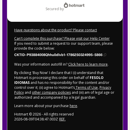
secured by
Have questions about the product? Please contact
Can't complete this purchase? Please visit our Help Center
If you need to submit a request to our support team, please
provide the code below:
CKTID-P93884008Qhhu0dlvb1-1786250324995-5866
Was your information autofill in?
Click here to learn more
.
By clicking 'Buy Now' I declare that I (i) understand that
Hotmart is processing this order on behalf of
FESOLO
IDIOMAS
and has no responsibility for the content and/or
control over it; (ii) agree to Hotmart’s
Terms of Use
,
Privacy
Policy
and
other company policies
and (iii) am of legal age or
authorized and accompanied by a legal guardian.
Learn more about your purchase
here
.
Hotmart ©
2026
- All rights reserved
2026-08-09T04:38:47.003Z
REF.