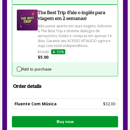
The Best Trip (Fale o inglês para
viagem em 2 semanas)
Não passe aperto em suas viagens. Adicione 
o The Best Trip e domine diálogos de 
aeroportos, hotéis e compras em apenas 14 
dias. Garanta seu ACESSO VITALÍCIO agora e 
viaje com total independência.
$10.03
50%
$5.00
Add to purchase
Order details
Fluente Com Música
$32.00
Total
Buy now
of
$32.00