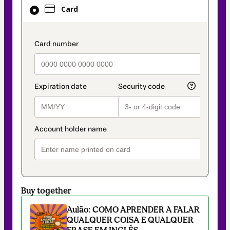
Card
Card
selected
as
payment
payment_data.section_title_v2
method
Buy together
Aulão: COMO APRENDER A FALAR
QUALQUER COISA E QUALQUER
FRASE EM INGLÊS