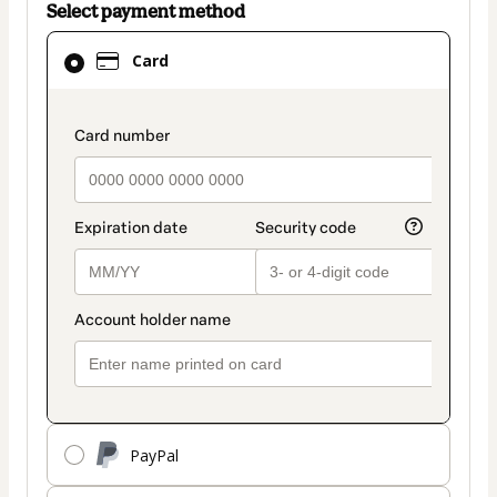
Select payment method
Card
Card
selected
as
payment
payment_data.section_title_v2
method
PayPal