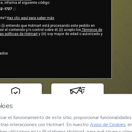
e, informa el siguiente código:
22-1727
nte?
Haz clic aquí para saber más
.
ue (i) entiendo que Hotmart está procesando este pedido en
r el contenido y/o control sobre él; (ii) acepto los
Términos de
ras políticas de Hotmart
y (iii) soy mayor de edad o autorizado y
vados
Compra segura
Entrega por email
Ambiente seguro y
Acceso al producto
autenticado
entregado por email