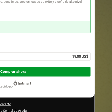
s, beneficios, precios, casos de éxito y diseño de alto nivel.

19,00 US$
Comprar ahora
otegido por
contacto
tra Central de Ayuda