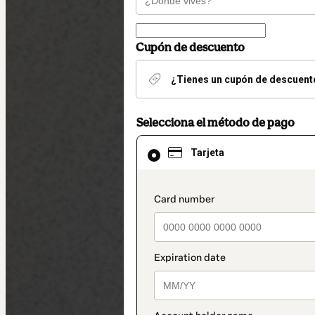
Cupón de descuento
¿Tienes un cupón de descuent
Selecciona el método de pago
El
Tarjeta
método
de
pago
seleccionado
payment_data.section
es
Tarjeta