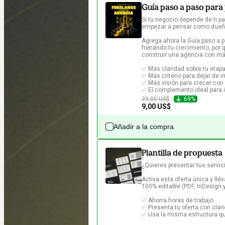
Guía paso a paso para
Si tu negocio depende de ti p
empezar a pensar como dueño
Agrega ahora la Guía paso a p
frenando tu crecimiento, por 
construir una agencia con más
✅ Más claridad sobre tu etapa
✅ Más criterio para dejar de i
✅ Más visión para crecer con 
✅ El complemento ideal para 
29,00 US$
69%
9,00 US$
Añadir a la compra
Plantilla de propuesta
¿Quieres presentar tus servic
Activa esta oferta única y llév
100% editable (PDF, InDesign y
✅ Ahorra horas de trabajo

✅ Presenta tu oferta con clari
✅ Usa la misma estructura qu