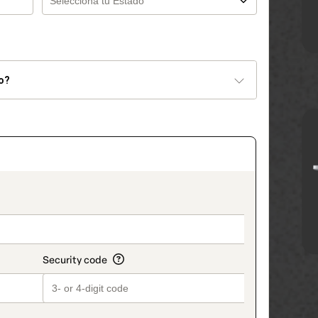
o?
_title_v2