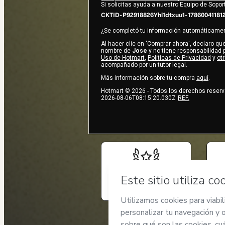
Si solicitas ayuda a nuestro Equipo de Soport
CKTID-P92918826Yhl1dtxuu1-17860041181
¿Se completó tu información automáticame
Al hacer clic en 'Comprar ahora', declaro q
nombre de
Jose
y no tiene responsabilidad po
Uso de Hotmart
,
Políticas de Privacidad
y
ot
acompañado por un tutor legal.
Más información sobre tu compra
aquí
.
Hotmart ©
2026
- Todos los derechos reser
2026-08-06T08:15:20.030Z
REF.
Privacidad
Tu información está 100%
segura