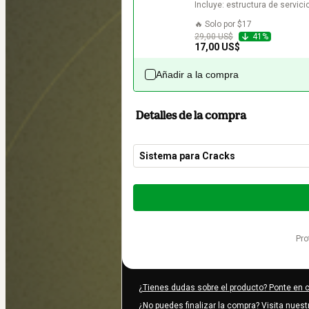
Incluye: estructura de servicio
🔥 Solo por $17
29,00 US$
41%
17,00 US$
Añadir a la compra
Detalles de la compra
Sistema para Cracks
Total
de
19,00 US$
pr
¿Tienes dudas sobre el producto? Ponte en 
¿No puedes finalizar la compra? Visita nues