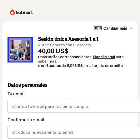
🇺🇸
Cambiar país
Sesión única Asesoría 1 a 1
Autor: Conecta con tu esencia
40,00 US$
(más tarifas correspondientes.
Haz clic aquí
para
saber más)
o en 4 cuotas de 11,04 US$ en la tarjeta de crédito
Datos personales
Tu email
Confirma tu email