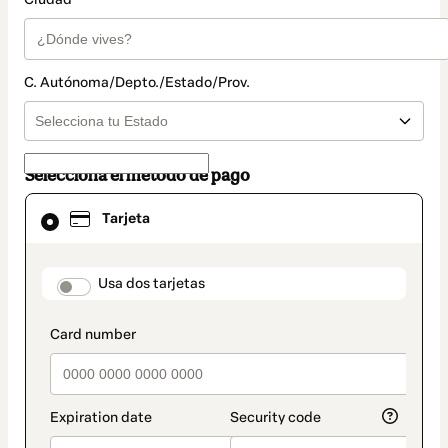
C. Autónoma/Depto./Estado/Prov.
Selecciona el método de pago
El
Tarjeta
método
de
pago
seleccionado
payment_data.section_title_v2
Usa dos tarjetas
es
Tarjeta