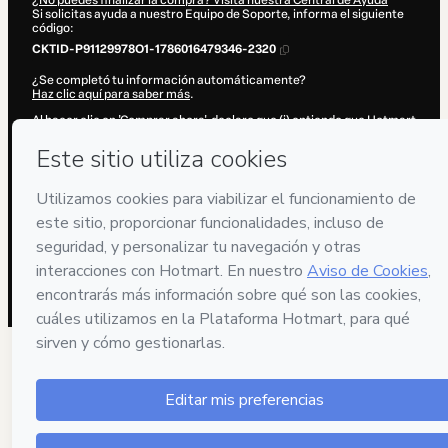
¿No puedes finalizar la compra? Visita nuestra Central de Ayuda
Si solicitas ayuda a nuestro Equipo de Soporte, informa el siguiente
código:
CKTID-P91129978O1-1786016479346-2320
¿Se completó tu información automáticamente?
Haz clic aquí para saber más
.
Al hacer clic en 'Comprar ahora', declaro que (i) entiendo que Hotmart
está procesando este pedido en nombre de
Conecta con tu esencia
y
no tiene responsabilidad por el contenido y/o control sobre él; (ii)
acepto los
Términos de Uso de Hotmart
,
Políticas de Privacidad
y
otras políticas de Hotmart
y (iii) soy mayor de edad o autorizado y
acompañado por un tutor legal.
Más información sobre tu compra
aquí
.
Hotmart ©
2026
- Todos los derechos reservados
2026-08-06T11:41:21.024Z
REF.