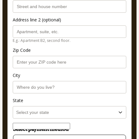
Address line 2 (optional)
E.g.: Apartment B2, second floor.
Zip Code
City
State
Select payment method
Card