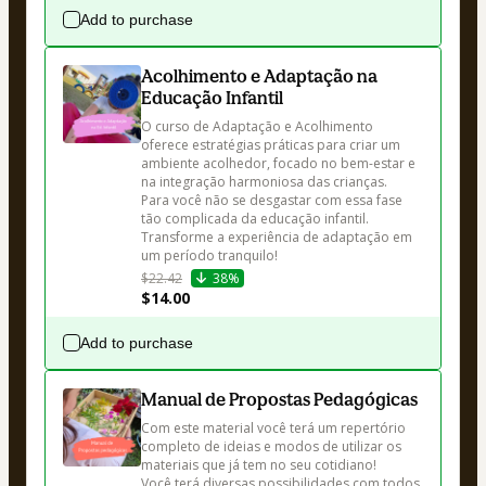
Add to purchase
Acolhimento e Adaptação na
Educação Infantil
O curso de Adaptação e Acolhimento 
oferece estratégias práticas para criar um 
ambiente acolhedor, focado no bem-estar e 
na integração harmoniosa das crianças. 

Para você não se desgastar com essa fase 
tão complicada da educação infantil. 
Transforme a experiência de adaptação em 
um período tranquilo!
$22.42
38%
$14.00
Add to purchase
Manual de Propostas Pedagógicas
Com este material você terá um repertório 
completo de ideias e modos de utilizar os 
materiais que já tem no seu cotidiano!

Você terá diversas possibilidades com todos 