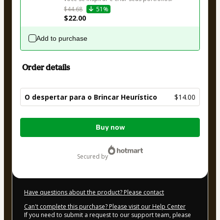
$44.68
51%
$22.00
Add to purchase
Order details
O despertar para o Brincar Heurístico
$14.00
Total
Buy now
of
$14.00
secured by
Have questions about the product? Please contact
Can't complete this purchase? Please visit our Help Center
If you need to submit a request to our support team, please