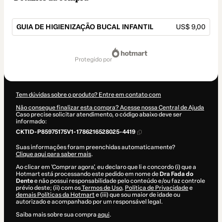
GUIA DE HIGIENIZAÇÃO BUCAL INFANTIL
US$ 9,00
Total
de
protegido por
US$ 9,00
Tem dúvidas sobre o produto? Entre em contato com
Não consegue finalizar esta compra? Acesse nossa Central de Ajuda
Caso precise solicitar atendimento, o código abaixo deve ser
informado:
CKTID-P85975175V1-1786216528025-4419
Suas informações foram preenchidas automaticamente?
Clique aqui para saber mais
.
Ao clicar em 'Comprar agora', eu declaro que li e concordo (i) que a
Hotmart está processando este pedido em nome de
Dra Fada do
Dente
e não possui responsabilidade pelo conteúdo e/ou faz controle
prévio deste; (ii) com os
Termos de Uso
,
Política de Privacidade
e
demais Políticas da Hotmart
e (iii) que sou maior de idade ou
autorizado e acompanhado por um responsável legal.
Saiba mais sobre sua compra
aqui
.