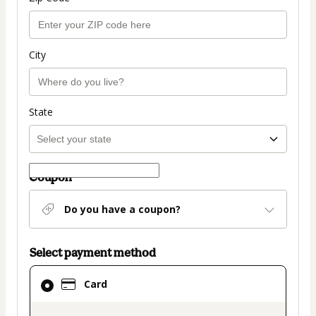
City
State
Coupon
Do you have a coupon?
Select payment method
Card
Card
selected
as