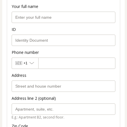
Your full name
ID
Phone number
🇺🇸
+1
Address
Address line 2 (optional)
E.g.: Apartment B2, second floor.
Zip Code