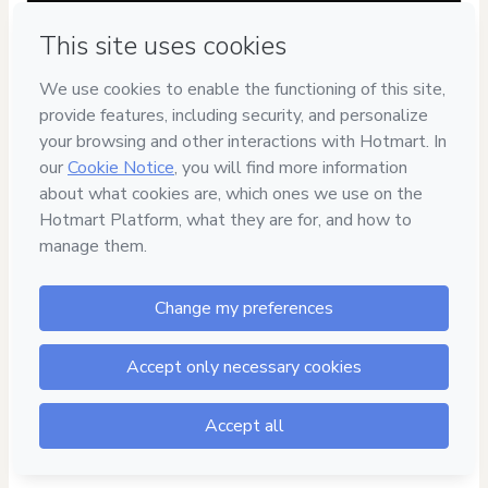
Have questions about the product? Please contact
Can't complete this purchase? Please visit our Help Center
If you need to submit a request to our support team, please
provide the code below:
CKTID-P85175836Lxpsxn9nu1-1786011794046-3077
Was your information autofill in?
Click here to learn more
.
By clicking 'Buy Now' I declare that I (i) understand that
Hotmart is processing this order on behalf of
FPRO
Marketing
and has no responsibility for the content and/or
control over it; (ii) agree to Hotmart’s
Terms of Use
,
Privacy
Policy
and
other company policies
and (iii) am of legal age or
authorized and accompanied by a legal guardian.
Learn more about your purchase
here
.
Hotmart ©
2026
- All rights reserved
2026-08-06T10:23:15.959Z
REF.