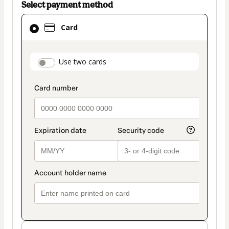
Select payment method
Card
Card
selected
as
payment
payment_data.section_title_v2
Use two cards
method