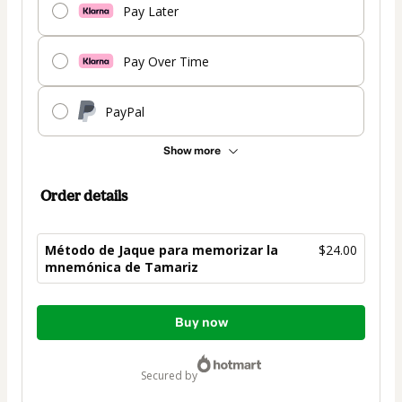
Pay Later
Pay Over Time
PayPal
Show more
Order details
Método de Jaque para memorizar la
$24.00
mnemónica de Tamariz
Total
Buy now
of
$24.00
secured by