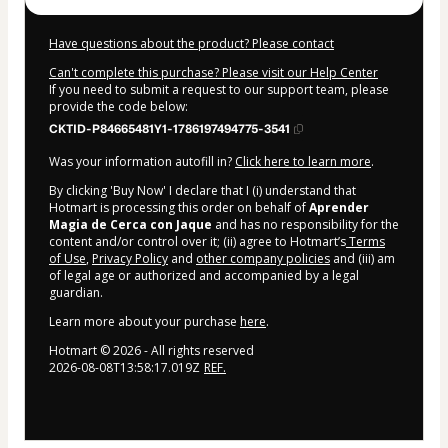
Have questions about the product? Please contact
Can't complete this purchase? Please visit our Help Center
If you need to submit a request to our support team, please
provide the code below:
CKTID-P84665481Y1-1786197494775-3541
Was your information autofill in?
Click here to learn more
.
By clicking 'Buy Now' I declare that I (i) understand that
Hotmart is processing this order on behalf of
Aprender
Magia de Cerca con Jaque
and has no responsibility for the
content and/or control over it; (ii) agree to Hotmart’s
Terms
of Use
,
Privacy Policy
and
other company policies
and (iii) am
of legal age or authorized and accompanied by a legal
guardian.
Learn more about your purchase
here
.
Hotmart ©
2026
- All rights reserved
2026-08-08T13:58:17.019Z
REF.