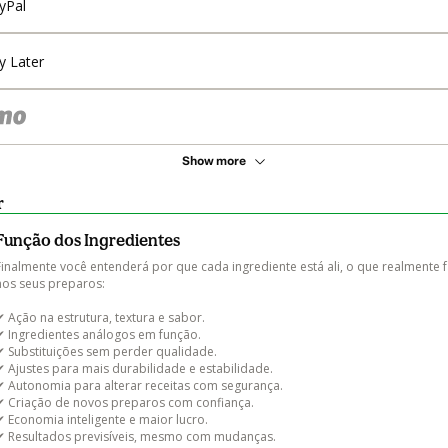
yPal
y Later
Show more
r
Função dos Ingredientes
Finalmente você entenderá por que cada ingrediente está ali, o que realmente f
nos seus preparos:

✔ Ação na estrutura, textura e sabor.

✔ Ingredientes análogos em função.

✔ Substituições sem perder qualidade.

✔ Ajustes para mais durabilidade e estabilidade.

✔ Autonomia para alterar receitas com segurança.

✔ Criação de novos preparos com confiança.

✔ Economia inteligente e maior lucro.

✔ Resultados previsíveis, mesmo com mudanças.
