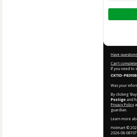
Total
of
$52.00
Have questions
Can't complete 
If you need to
CKTID-P83108
Was your inform
By clicking 'Bu
Postigo
and ha
Privacy Policy
a
guardian.
Learn more ab
Hotmart ©
202
2026-08-08T07