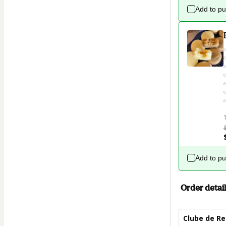
Add to p
Add to p
Order detail
Clube de Re