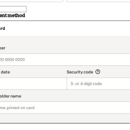
ment method
ard
t_data.section_title_v2