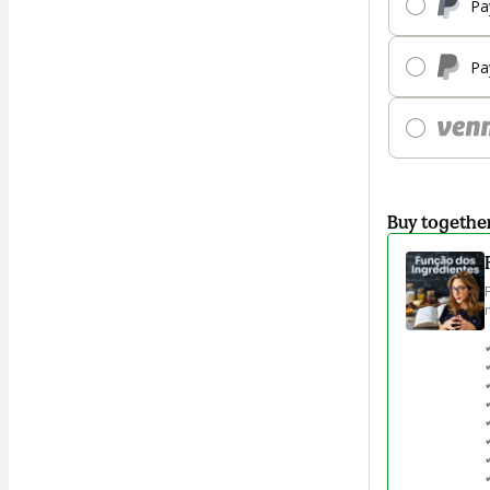
Pa
Pa
Buy togethe