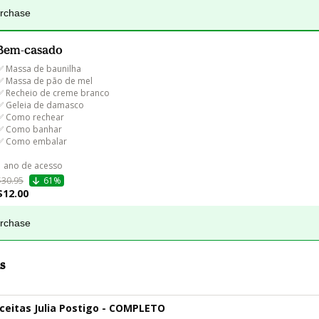
urchase
Bem-casado
✅ Massa de baunilha

✅ Massa de pão de mel

✅ Recheio de creme branco

✅ Geleia de damasco

✅ Como rechear

✅ Como banhar

✅ Como embalar

1 ano de acesso
$30.95
61%
$12.00
urchase
s
ceitas Julia Postigo - COMPLETO