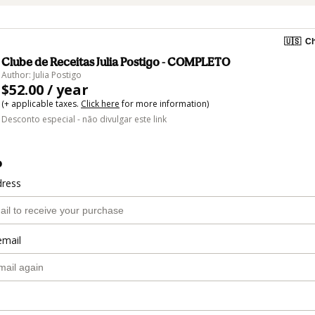
🇺🇸
Ch
Clube de Receitas Julia Postigo - COMPLETO
Author: Julia Postigo
$52.00 / year
(+ applicable taxes.
Click here
for more information)
Desconto especial - não divulgar este link
o
dress
email