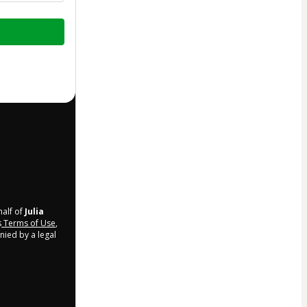
half of
Julia
s
Terms of Use
,
nied by a legal