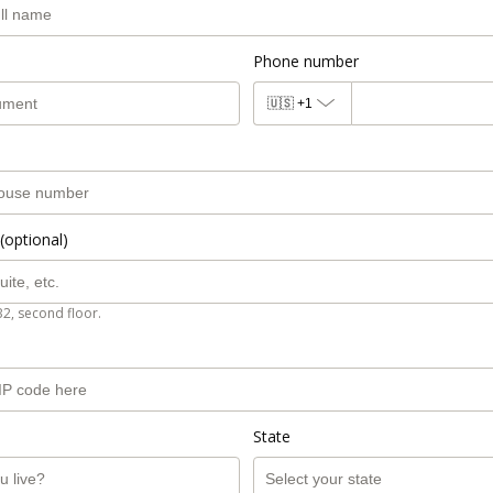
Phone number
🇺🇸
+1
(optional)
B2, second floor.
State