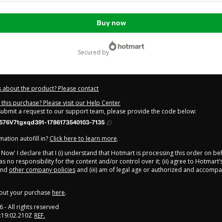
Buy now
secured by
 about the product? Please contact
this purchase? Please visit our Help Center
 submit a request to our support team, please provide the code below:
576V7tgxqd391-1786173540103-7135
ation autofill in?
Click here to learn more
.
y Now' I declare that I (i) understand that Hotmart is processing this order on be
s no responsibility for the content and/or control over it; (ii) agree to Hotmart’
nd
other company policies
and (iii) am of legal age or authorized and accompa
out your purchase
here
.
6
- All rights reserved
:19:02.210Z
REF.