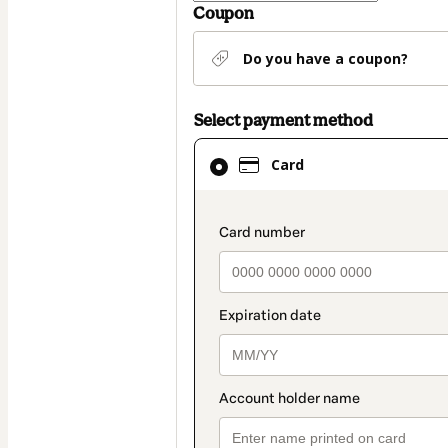
Coupon
Do you have a coupon?
Select payment method
Card
Card
selected
as
payment
payment_data.secti
method