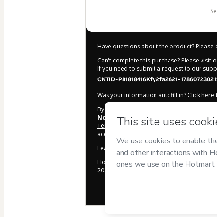
s
Have questions about the product? Please 
Can't complete this purchase? Please visit 
If you need to submit a request to our sup
CKTID-P81818416Kfy2fa2621-17860723021
Was your information autofill in?
Click here
By clicking 'Buy Now' I declare that I (i) un
Nore y Mario
and has no responsibility for 
Terms of Use
,
Privacy Policy
and
other comp
accompanied by a legal guardian.
Learn more about your purchase
here
.
Hotmart ©
2026
- All rights reserved
2026-08-07T03:11:44.326Z
REF.