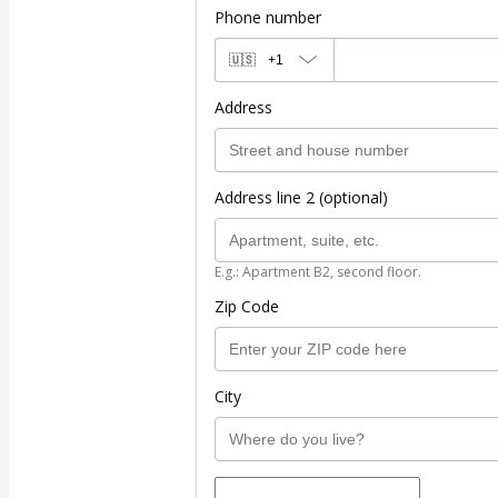
Phone number
🇺🇸
+1
Address
Address line 2 (optional)
E.g.: Apartment B2, second floor.
Zip Code
City