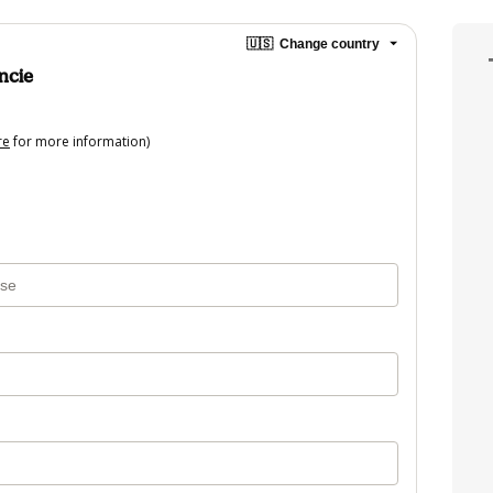
🇺🇸
Change country
encie
re
for more information)