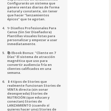
Configurarás un sistema que
genera ventas diarias de forma
natural y constante, sin tener
que hacer "lanzamientos
épicos" que te agotan.
✨ Diseños Profesionales Para
Canva (Sin Ser Diseñadora)
Plantillas visuales listas para
personalizar y empezar a usar
inmediatamente.
📚 Ebook Bonus: "Cliente en 7
Días" El sistema de atracción
magnética que uso para
convertir audiencia fría en
clientes calificados en una
semana.
📱4 tipos de Stories que
realmente funcionan Stories de
VENTA directa (sin sonar
desesperada) Stories de
NUTRICIÓN (que educan y
conectan) Stories de
LANZAMIENTO (cuando sí
quieres hacer uno) Stories de