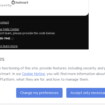
ecured by
contact
our Help Center
port team, please provide the code below:
95-7442
 to learn more
.
derstand that Hotmart is processing this order on behalf of
the content and/or control over it; (ii) agree to Hotmart’s
any policies
and (iii) am of legal age or authorized and