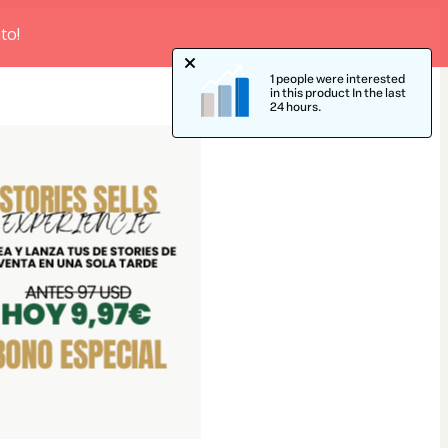
to!
1 people were interested
in this product In the last
24 hours.